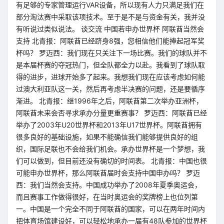
有足够的专家管理运行VAR设备，所以现有人力只满足我们在
部分淘汰赛中采取该项技术。至于是不是与资金有关，我并没
有听说过类似说法。 谈交流 中国若申办世界杯 阿联酋当然会
支持 北青报：阿联酋已经跻身8强，您相信他们能捧起冠军奖
杯吗？ 罗迈西：我们现在只关注下一场比赛。我们的球队并不
是本届杯赛的夺冠热门，但全队都全力以赴。我看到了球队取
得的进步，进球开始多了起来。我想我们现在应该考虑如何能
过澳大利亚队这一关，然后再考虑半决赛的问题，还是要循序
渐进。 北青报：继1996年之后，阿联酋第二次举办亚洲杯，
阿联酋未来会否寻求承办分量更重赛事？ 罗迈西：阿联酋已经
举办了2003年U20世界杯和2013年U17世界杯。阿联酋拥有
很多良好的基础设施，如果不能确信我们能够提供良好的组
织，国际足联也不会给我们机会。承办世界杯是一个梦想，我
们可以做到，但目前还没有确切的时间表。 北青报：中国也很
可能申办世界杯，那么阿联酋届时会支持中国申办吗？ 罗迈
西：我们当然会支持。中国成功举办了2008年夏季奥运会，
而且赛事工作做得很好，在当时奥运会的奖牌榜上也位列第
一。中国是一个完全不同于阿联酋的国家，可以在两年时间内
把体育场馆建设好，可以轻松地承办一届有48队参加的世界杯