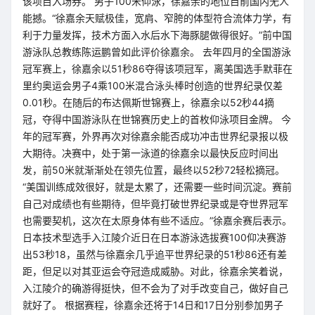
该项目入场券。 男子100米仰泳，徐嘉余的地位目前国内无人
能撼。“徐嘉余天赋极佳，宽肩、窄胯的体型符合流体力学，有
利于力量发挥，技术方面入水后水下海豚腿做得很好。”前中国
游泳队总教练陈运鹏曾如此评价徐嘉余。 去年四月的全国游泳
冠军赛上，徐嘉余以51秒86夺得该项冠军，离美国选手默菲在
里约奥运会男子4乘100米混合泳头棒时创造的世界纪录仅差
0.01秒。在随后的布达佩斯世锦赛上，徐嘉余以52秒44摘
冠，夺得中国游泳队在世锦赛历史上的首枚仰泳项目金牌。 今
年的冠军赛，外界再次对徐嘉余能否成功冲击世界纪录报以极
大期待。决赛中，处于第一泳道的徐嘉余以最快反应时间出
发，前50米就渐渐处在领先位置，最终以52秒72轻松摘冠。
“美国训练成效很好，就是太累了，还需要一些时间沉淀。赛前
自己对成绩也有些期待，但毕竟打破世界纪录或是夺世界冠军
也需要契机，这次在太原身体有些不适应。”徐嘉余赛后表示。
日本技术型选手入江陵介近日在日本游泳选拔赛100仰决赛游
出53秒18，虽然与徐嘉余几乎追平世界纪录的51秒86还有差
距，但足以对其亚运会夺冠造成威胁。对此，徐嘉余笑着说，
入江陵介的确游得挺快，但不会为了对手改变自己，做好自己
就好了。 根据赛程，徐嘉余还将于14日和17日分别参加男子