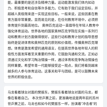
能，最重要的是还涉及精神力量。运动能激发我们体内如动
力、积极思考和自信等许多能力。它有助于我们设定目标，并
超越人类极限来逐一实现这些目标。一般来说，这些因素在教
育方面非常重要。显而易见的是，在任何教育环境中，必须把
体育提升到最高地位。 奥林匹克运动一直倡导在年轻人教育中
强化体育运动。世界各地的国家奥林匹克学院在实施一系列行
动和教育计划方面做得很好，这些行动和教育计划的指导思想
始终是促进体育和奥林匹克的原则和价值观，传播奥林匹克理
想。体育是激发希望的通用语言，在提高世界各地年轻人的积
极性方面发挥着至关重要的作用，它鼓励沟通和交流。正如必
须通过文化和学习陶冶情操一样，通过体育和竞争陶冶情操也
同样重要。希望年青一代能够接受这一观点，我们将看到越来
越多的人参与体育运动。这事关和平与团结，是可以鼓舞未来
世界的积极信息。
马龙看着球台对面的樊振东，樊振东看着球台对面的马龙，都
像在看着自己。 本次世乒赛之前，更准确地说是两年前的苏州
世乒赛之前，马龙也和如今的樊振东一样，扮演着“冲击者”的