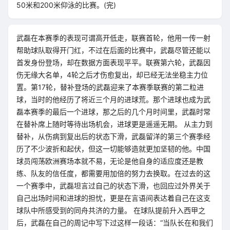
50米和200米仰泳的比赛。(完)
武磊在本赛季的表现可谓高开低走，联赛首轮，他用一传一射
帮助球队取得开门红，不过在后面的比赛中，武磊尽管还能以
首发身份登场，却在数据方面表现平平。联赛第六轮，武磊因
伤无缘大名单，4轮之后才伤愈复出，却已经无法坐稳主力位
置。第17轮，替补登场的武磊迎来了本赛季联赛的第二粒进
球，当时的他经历了将近三个月的进球荒。那个进球也成为武
磊本赛季的最后一个进球，那之后的几个月时间里，武磊时常
在替补席上随时等待出场机会，进球更是遥遥无期。 从主力到
替补，从伤病到复出后的状态下滑，武磊留洋的第三个赛季经
历了不少波折和起伏，但这一切能够造就更加坚韧的他。中国
球员闯荡欧洲赛场本就不易，无论是他自身的适应度还是教
练、队友的信任度，都需要用加倍的努力去换取。在过去的这
一个赛季中，武磊坦言过自己的状态下滑，也回应过外界关于
自己出场时间和进球的担忧，更是在言语间表达着自己在这支
球队中所感受到的同舟共济的力量。 在球队提前升入西甲之
后，武磊在自己的周记中写下过这样一段话：“当队长在和我们