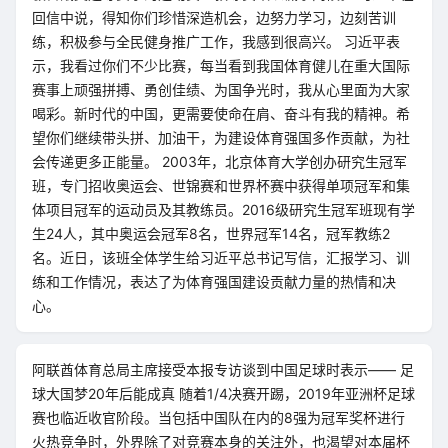
回信中说，得知你们珍惜深造机会，边努力学习，边刻苦训
练，积极参与全民健身推广工作，我感到很高兴。 习近平表
示，我看过你们不少比赛，每当看到我国体育健儿在重大国际
赛事上顽强拼搏、勇创佳绩、为国争光时，我从心里面为大家
喝彩。新时代的中国，更需要使命在肩、奋斗有我的精神。希
望你们继续带头拼、加油干，为建设体育强国多作贡献，为社
会传递更多正能量。 2003年，北京体育大学创办研究生冠军
班，专门招收奥运会、世锦赛和世界杯赛中获得单项冠军和集
体项目冠军的运动员及其教练员。2016级研究生冠军班现有学
生24人，其中奥运会冠军8名，世界冠军14名，冠军教练2
名。近日，该班全体学生给习近平总书记写信，汇报学习、训
练和工作情况，表达了为体育强国建设贡献力量的热情和决
心。
阿联酋体育总局主席接受本报专访谈到中国足球时表示—— 足
球大国梦20年后能成真 随着1/4决赛开踢，2019年亚洲杯足球
赛也临近收官阶段。当包括中国队在内的8强为冠军奖杯进行
火热竞争时，外界除了对竞赛本身的关注外，也渴望对本届杯