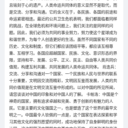
且铭刻于心的遗产。人类命运共同体的意义显然不是取代，而
是交流、分享和沟通。它的含义在于，各民族、各国的前途和
命运紧密相连。最近的公共卫生危机表明，我们都面临着同样
的挑战，在全球危机和环境问题上，我们关注的是同样的问
题。因此，我们必须为共同的事业努力，努力使这个星球成为
和谐世界，为每个人创造更好的生活。虽然不同国家有不同的
历史、文化和制度，但它们都应该团结平等，都应该互相尊
重、互相学习。各国应超越国家、民族、文化、意识形态的界
限，坚持和平、发展、公平、正义、民主、自由等人类共同价
值观，构建互利共赢、共同发展的人类命运共同体。 肖连兵：
交流、分享和沟通对一个国家、一个民族和人民与世界的联系
十分重要，文明因交流而精彩，文明因互鉴而发展，人类的共
同价值观是在文明交流互鉴中形成的。以对中国的所见所闻，
请您谈谈对中国的印象和对中国人的了解。 卡帕洛：中国是个
神奇的国家，拥有追求卓越和完美、勇于创新的有魅力的人
民。它是主要的文化强国之一，也是塑造了这个世界的最早文
明之一。中国最令人钦佩的一点是，这个国家在表达探索和学
习其他文化的强烈愿望的同时，成功地保持了自身鲜明的身份