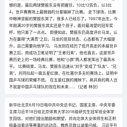
憾的是，最后两球樊振东没有把握住，10比12告负，以3比
4，世乒赛赛场上最微弱的分差输掉了比赛。 走下球场，比赛
中眼神坚毅的樊振东哭了，很多人已经忘了，1997年出生，今
年刚满20岁的樊振东其实还是个孩子，面对最渴望的冠军奖
杯，他只差了一点点。 即便如此，樊振东仍高度评价马龙，认
为在赢得“大满贯”之后，马龙的竞技状态、心态都有了大幅提
升，自己需要向他学习。 马龙则在经历了低开高走的本届世乒
赛之后，用成功卫冕证明了“王者归来”，他也直言，这是世乒
赛历史上的一场经典比赛，他和“小胖”两人都发挥出了最高水
平。 比赛结束，马龙、樊振东迅速从“对手”变成了“队友”、“兄
弟”，共同拉起一面五星红旗，在杜塞尔多夫的赛场上，证明中
国乒乓球的荣耀不熄。 在五星红旗的掩映下，肩并肩的两人岂
不就是中国乒乓球队的现在和未来……（记者 林剑）
新华社北京6月19日电中共中央总书记、国家主席、中央军委
主席习近平18日给北京体育大学2016级研究生冠军班全体学
生回信，对他们提出勉励和期望，并向北体大全体师生和正积
极备战奥运等赛事的运动员、教练员致以诚挚问候。 习近平在