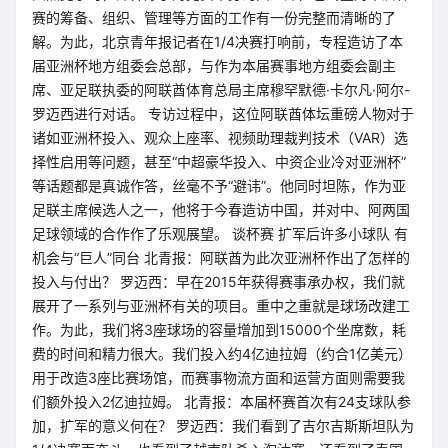
赛的筹备、组织、管理等方面的工作有一份完整而清晰的了
解。为此，北京青年报记者在1/4决赛打响前，专程造访了本
届亚洲杯地方组委会总部，与作为本届赛事地方组委会副主
席、亚足联执委的阿联酋体育总局主席穆罕默德·卡尔凡·阿尔-
罗迈西进行对话。 专访过程中，这位阿联酋体坛重磅人物对于
诸如亚洲杯投入、观众上座率、视频助理裁判技术（VAR）选
择性启用等问题，甚至“中超豪华投入、中资企业冷对亚洲杯”
等话题都是真诚作答，丝毫不予“避讳”。他同时坦陈，作为亚
足联主席候选人之一，他将于今春造访中国，并对中、阿两国
足球领域的合作作了乐观展望。 谈杯赛 扩军后许多小球队 有
机会与“巨人”同台 北青报：阿联酋为此次亚洲杯作出了怎样的
投入与付出？ 罗迈西：早在2015年获得赛事承办权，我们就
展开了一系列与亚洲杯有关的项目。重中之重就是球场改建工
作。为此，我们将3座球场的容量增加到15000个坐席数，耗
费的时间和精力很大。我们投入约4亿迪拉姆（约合1亿美元）
用于改造3座比赛场馆，而赛事物流方面和运营方面则需要我
们额外投入2亿迪拉姆。 北青报：本届杯赛首次有24支球队参
加，扩军的意义何在？ 罗迈西：我们看到了吉尔吉斯斯坦队为