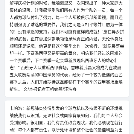
解释庆祝计划的时候，我脑海里又一次闪现出了一种大家庭大
集体的温暖，让我感觉到我们所有人作为全队的一员，每一个
人都为球队付出了努力，每一个人都被俱乐部所重视，而且还
特别强调了球迷的重要性，我们之间是互相平等并且融为一体
的！没有球迷的支持，我们不可能有这样的成就！”身在异乡拼
搏的武磊，正在更加深刻地领悟足球真正的内涵，无论他身处
顺境还是逆境，他更是将这个赛季比作一次修行，“就像卧薪尝
胆一样。下赛季西甲又是更高的舞台，相信我们经过这困难的
一个赛季后，下个赛季一定会重新展现出西班牙人的雄心壮
志！” 西班牙人队重返西甲赛场，意味着武磊又将成为在欧洲
五大联赛闯荡的中国球员的代表，经历了一个较为低迷的西乙
赛季之后，人们开始期待武磊能够在下个赛季的西甲赛场重焕
新生。 文/本报记者王帆统筹/汪浩舟
卡帕洛：新冠肺炎疫情引发的全球危机以及持续不断的环境挑
战使我们认识到，无论社会或国家背景如何，我们每个人都会
受到影响。很明显，我们有责任改变现状，我们必须现在就行
动！每个人都有责任，以所处环境和整个社会的最佳利益为出