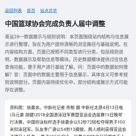
返回列表
首页
站点总览
中国篮球协会完成负责人届中调整
喜运28—数据展示与规则说明：本页面围绕站内结构与信息展
示进行整理，旨在为用户提供清晰的浏览路径与基础说明。在
内容结构方面，页面已按照不同类型进行分类，包括规则说
明、数据展示及帮助信息等模块。历史数据模块提供过往信息
查询功能，便于用户进行基础了解。问：页面中的数据如何理
解？答：页面中的数据主要用于信息展示，具体含义可参考规
则说明部分。页面内容持续优化中，部分结构或展示方式可能
存在调整。
资料图：徐嘉余。中新社记者 佟郁 摄 中新社太原4月13日电
(马元豪 胡健)2018全国游泳冠军赛暨亚运会选拔赛13日晚举
行决赛，中国仰泳标杆选手徐嘉余以52秒72轻松夺得男子100
米仰泳冠军。队友李广源以54秒13摘银，两人顺利获得亚运会