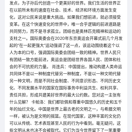
发点，为子孙后代创造一个更美好的世界。我们生活的世界正
在以前所未有的速度在社会、技术、经济和环境方面发生变
化，这对公民来说是重大挑战。如果我们想前进，就必须接受
变革。在这个快速变化的世界中，唯一合乎逻辑的前进道路是
共同努力，而不是寻求孤立。团结也是奥林匹克精神和运动的
支柱之一。国际奥委会在2020年东京奥运会开幕式前几个月发
起的“在一起更强大”运动强调了这一点，该运动围绕着这个以
人为本的口号，强调国际奥委会团结一致的精神。世界人民只
有团结一致方能前进，奥运会是团结世界各国人民、团体和社
会的不可抗拒的力量。 肖连兵：中国提出，推动构建人类命运
共同体不是以一种制度代替另一种制度，不是以一种文明代替
另一种文明，而是不同社会制度、不同意识形态、不同历史文
化、不同发展水平的国家在国际事务中利益共生、权利共享、
责任共担，形成共建美好世界的最大公约数。您对这一主张有
什么见解？ 卡帕洛：我们都钦佩和尊重中国悠久的历史和五千
年的灿烂文化。中国是世界上最古老的文明之一，与希腊文明
一样，被认为是文明的摇篮。在现代国家，这种丰富的文化仍
可以从传统、艺术表现甚至人民的行为中看到。毫无疑问，这
些文明从未也决不会被取代。它们为当今世界留下了一笔重要