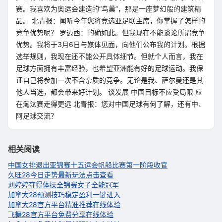
赛。我喜欢为奥运会建造的“鸟巢”，那是一座梦幻般的建筑精
品。 北青报：闻听今年您将竞选亚足联主席，你掌握了怎样的
竞争优势呢？ 罗迈西：的确如此。但我现在不能谈论所谓竞争
优势。我将于3月6日与媒体见面，向他们公布我的计划。根据
选举规则，我现在还不能公开具体细节。但就个人而言，我在
足球方面拥有丰富经验，也希望亚洲能有好的足球运动。我保
证自己将参加一次不含杂质的竞争。无论是我、萨尔曼还是其
他人当选，都会带来好计划。 谈发展 中国目标不应受局限 应
在淘汰赛走得更远 北青报：您对中国足球有何了解，还有中、
阿足球交流？
相关阅读
中国女排退出亚锦赛
十五运会帆船比赛第一阶段收官
久旺28今日走势最新玩法点击查看
刘婷婷夺得体操全锦赛女子全能冠军
加拿大28预测技巧稳定盈利一键进入
加拿大28官方平台精准推荐在线体验
飞舞28官方平台免费分享在线体验