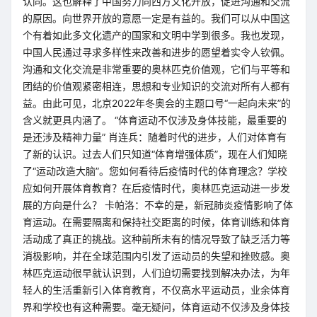
认同。这也解释了中国努力向西方文化开放，促进沟通和交流
的原因。向世界开放的意愿一定是有益的。我们可以从中国这
个有着如此多文化遗产的国家和文明中学到很多。我也发现，
中国人民通过寻求多样性来改善和进步的愿望着实令人钦佩。
沟通和文化交流是非常重要的奥林匹克价值观，它们与平等和
团结的价值观紧密相连，思想和专业知识的交流对所有人都有
益。由此可见，北京2022年冬奥会的主题口号“一起向未来”的
含义就更具内涵了。 “体育运动不仅涉及身体技能，最重要的
是还涉及精神力量” 肖连兵：随着时代的进步，人们对体育有
了新的认识。过去人们只知道“体育增强体质”，现在人们知晓
了“运动改造大脑”。您如何看待后疫情时代的体育理念？学校
应如何开展体育教育？在后疫情时代，奥林匹克运动进一步发
展的方向是什么？ 卡帕洛：不幸的是，新冠肺炎疫情影响了体
育运动。在需要隔离和保持社交距离的时候，体育训练和体育
活动成了真正的挑战。这种前所未有的情况导致了缺乏活力等
消极影响，并在全球范围内引发了运动员的失望和挫败感。奥
林匹克运动很早就认识到，人们迫切需要找到解决办法，为年
轻人的生活重新引入体育教育，不仅高水平运动员，业余体育
界和学校也有这种需要。毫无疑问，体育运动不仅涉及身体技