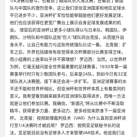
1/4决赛而奋斗，也看到了越南队杀入淘汰赛，还看到了泰国
队与中国队的激烈竞争，这让我们坚信亚洲国家和地区足球水
平已进步不少，亚洲杯扩军恰恰能够鼓励他们更好发展足球，
他们也应该获得在更宽广舞台上展示自身足球发展成果的机
会。 增容后的亚洲杯让更多小球队得以与日本队、韩国队、伊
朗队、沙特队和中国队这些“巨人”球队同台竞技，从而提升自
身水平，让自己有能力与这些传统强队比试一番。 北青报：扩
军之后，外界包括媒体有些觉得本次杯赛部分比赛变得乏味，
而小组赛的上座率似乎并不算理想？ 罗迈西：当然。以世界杯
为例，它毫无疑问是全世界最重要的足球赛事，1930年第一届
赛事举行时只有少数团队参与，后来是24队，到如今已有32支
球队进入决赛圈，接下来还会进一步扩军。 亚洲足球赛事的水
平还不能和世界杯相比，但亚洲杯和世界杯本质上有着类同的
意义。我希望看到越来越多的亚洲球队取得进步，而唯一方法
就是让他们参加比赛。我确信，“新面孔”将从比赛中不断汲取
精华，获得更多力量、更多动力、更多经验来跻身下一届亚洲
杯。 北青报：视频助理裁判技术（VAR）为什么直到亚洲杯进
行至1/4决赛时才被启用？ 罗迈西：按照亚足联秘书长的说
法，亚足联目前没有足够多人才来管理VAR技术。他说我们没