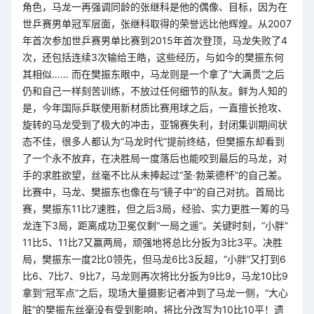
角色，马龙一再强调同龄的张继科是他的偶像、目标，因为在
世乒赛男单冠军层面，张继科取得的荣誉远比他辉煌。从2007
年首次参加世乒赛男单比赛到2015年首次登顶，马龙失败了4
次，还包括连续3次输给王皓，这些经历，与如今的樊振东何
其相似…… 而在樊振东眼中，马龙则是一个拿了“大满贯”之后
仍和自己一样刻苦训练，不放过任何细节的队友。鲜为人知的
是，今年国际乒联使用新材质比赛用球之后，一直擅长抢攻、
旋转的马龙受到了极大的冲击，亚锦赛失利，封闭集训期间状
态不佳，很多人都认为“马龙时代”提前终结，但樊振东却看到
了一个永不放弃，在决胜局一度落后也能咬到最后的马龙，对
手的求胜欲望，丝毫不比从未捧起过“圣·勃莱德杯”的自己差。
比赛中，马龙、樊振东也像在与“镜子中”的自己对抗。首局比
赛，樊振东11比7速胜，但之后3局，经验、实力更胜一筹的马
龙连下3局，距离成功卫冕仅剩“一局之遥”。关键时刻，“小胖”
11比5、11比7又赢两局，顽强地将总比分扳为3比3平。决胜
局，樊振东一度2比0领先，但马龙6比3反超，“小胖”又打到6
比6、7比7、9比7，马龙则再次将比分扳为9比9，马龙10比9
拿到“冠军点”之后，现场大量摄影记者冲到了马龙一侧，“大心
脏”的樊振东丝毫没有受到影响，将比分改写为10比10平！遗