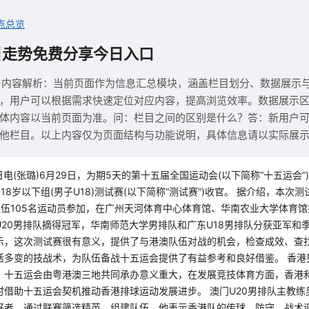
点总览
日走势免费分享今日入口
与内容解析：当前页面作为信息汇总模块，涵盖栏目划分、数据展示
，用户可以根据需求快速定位对应内容，提高浏览效率。数据展示
体内容以当前页面为准。问：栏目之间的区别是什么？答：新用户
他栏目。以上内容仅为页面结构与功能说明，具体信息请以实际展
日电(张璐)6月29日，为期5天的第十五届全国运动会(以下简称“十五运会”
子18岁以下组(男子U18)测试赛(以下简称“测试赛”)收官。 据介绍，本
伍105名运动员参加，在广州天河体育中心体育馆、华南农业大学体育馆
20男排队摘得冠军，华南师范大学男排队和广东U18男排队分获亚军和季
示，这次测试赛很有意义，提供了与港澳队伍对战的机会，检查成效、查
活多变的技战术，为队伍备战十五运会提供了有益参考和良好借鉴。 香港
，十五运会由粤港澳三地共同承办意义重大，在发展竞技体育方面，香港
时借助十五运会契机推动香港排球运动发展进步。 澳门U20男排队主教练
好者，通过联赛筛选精英、组建队伍。他表示香港队的传球、防守、战术