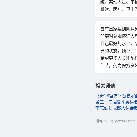
统，实现人员、车
餐饮、医疗、卫生
雪车国家集训队队
们要时刻胸怀远大
自己最好的水平。
己的状态。她说：
希望更多人关注花
细节，努力保持良
相关阅读
飞舞28官方平台稳定
第三十二届夏季奥运
李志勤获成都大运会散
编号 61 · gtlywcvts.com