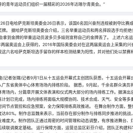
的青年运动员们组织一届精彩的2026年达喀尔青奥会。”
月26日电哈萨克斯坦奥委会26日表示，该国6名因兴奋剂违规被剥夺比赛
奖牌。 据哈萨克斯坦奥委会介绍，三名举重运动员和两名摔跤选手均拒绝
运会拿到金牌的举重运动员波多贝多娃则宣称自己的金牌丢了。 上述六名
12年两届奥运会上获得的，2016年国际奥委会对在这两届奥运会上采集的
现这六名哈萨克斯坦选手留存的样本检测结果为阳性，并对他们处以禁赛
电(记者张璐)记者9月1日从十五运会开幕式主创团队获悉，十五运会开幕
入广东省奥体中心体育场场内排练阶段。 据悉，9月起，千余名群众演员
体育场内，分篇章开展文体表演和仪式两大部分的场内排练工作。据演出
练计划已完成，场内排练将面临大规模协同、技术合成、天气、安全等多
时间节点管控和应急预案，全力保障排练高效推进。 在舞台制作方面，整
进度达80%。制作总监魏来表示，当前存在部分制作与排练同步推进的挑战
业难度大。制作团队正通过周密的时间管理和动态调整，有序推进舞台、
后续联调奠定基础。 运行保障方面，运营总监区彩芬介绍，团队正构建科