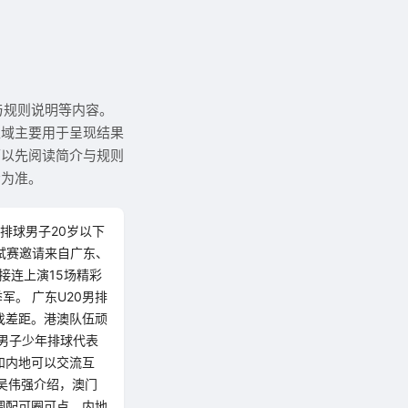
与规则说明等内容。
区域主要用于呈现结果
可以先阅读简介与规则
示为准。
)排球男子20岁以下
次测试赛邀请来自广东、
接连上演15场精彩
军。 广东U20男排
找差距。港澳队伍顽
男子少年排球代表
和内地可以交流互
吴伟强介绍，澳门
调配可圈可点，内地