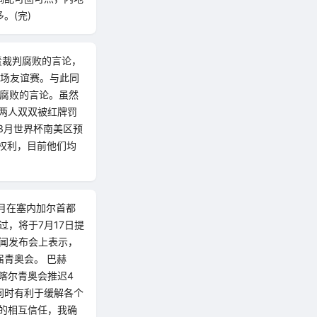
。(完)
责裁判腐败的言论，
4场友谊赛。与此同
判腐败的言论。虽然
，两人双双被红牌罚
3月世界杯南美区预
权利，目前他们均
1月在塞内加尔首都
过，将于7月17日提
新闻发布会上表示，
青奥会。 巴赫
喀尔青奥会推迟4
同时有利于缓解各个
的相互信任，我确