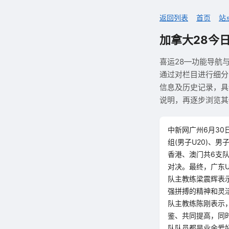
返回列表
首页
站
加拿大28今
喜运28—功能导航
通过对栏目进行细分
信息及历史记录，具
说明，再逐步浏览其
中新网广州6月30
组(男子U20)、男
香港、澳门共6支队
对决。最终，广东U
队主教练梁震辉表
强拼搏的精神和灵
队主教练陈刚表示
鉴、共同提高，同
队队员都是业余爱