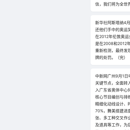
信，我们将为全世界
新华社阿斯塔纳4
还他们手中的奥运
在2012年伦敦奥
是在2008和20
重新检测，最终发
牌的处罚。（完）
中新网广州9月1日
关键节点，全面转
入广东省奥体中心
核心节目编创与排
精细化动线设计、
70%，舞美搭建
张、多工种交叉作
及道具等工作，为