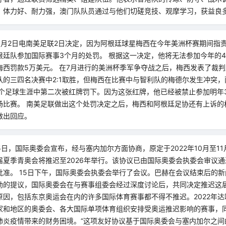
、体力好、耐力强，澳门队队员通过与他们切磋竞技、观摩学习，获益良多
8月2日电南美足联2日决定，因为阿根廷球星梅西在今年美洲杯赛期间指
根廷队参加国际赛事3个月的处罚。 根据这一决定，他将无法参加今年的
梅西罚款5万美元。 在7月进行的美洲杯季军争夺战之后，梅西发表了裁
队的三四名决赛中2:1取胜，但梅西在比赛中与智利队的梅德尔发生冲突
整个足球生涯中第二次被红牌罚下。因为这张红牌，他已经被禁止参加明年
场比赛。 南美足联做出这个处罚决定之后，梅西和阿根廷足协还有上诉的
做出回应。
5日，国际奥委会宣布，经与塞内加尔方面协商，原定于2022年10月至1
夏季青奥会将推迟至2026年举行。该协议已由国际奥委会执委会审议通
批准。 15日下午，国际奥委会执委会举行了会议。巴赫在会议结束后的
勒的提议，国际奥委会在与赛事组委会经过深度讨论后，共同决定推迟这届
原因，包括东京奥运会在内的许多国际体育赛事都不得不推迟。2022年达
家和地区的奥委会、各大国际单项体育组织安排受奥运推迟影响的赛事，
肺炎疫情带来的财务困境。“这项友好协议基于国际奥委会与塞内加尔之间