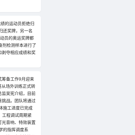
成绩的运动员拒绝归
归还奖牌，另一名
运动员的奥运奖牌都
兴奋剂检测样本进行了
和剥夺相应成绩和奖
式筹备工作9月迎来
将从场外训练正式转
总监吴宪介绍，目前
重挑战。团队将通过
体施工进度已完成
，工程调试周期紧
灯光音响、特效装置
学的指挥调度系