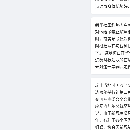
运动员身体优势好
新华社里约热内卢
对他给予禁止随阿
时，南美足联还对
阿根廷队在与智利
下。 这是梅西在
选赛阿根廷队的首
未对这一禁赛决定
瑞士当地时间7月1
达喀尔举行的第四届
交国际奥委会全会
应塞内加尔总统萨
说，由于新冠疫情
年，有利于各个国
组织、协会因新冠