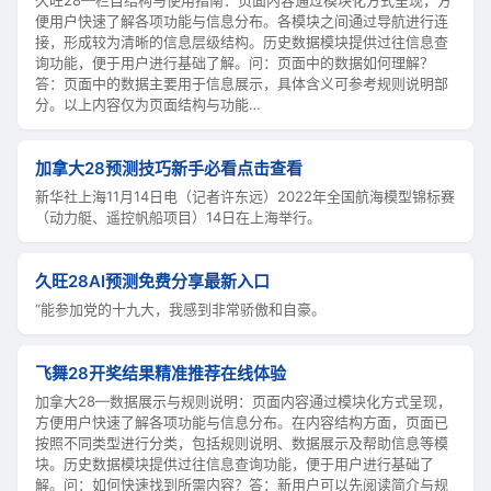
便用户快速了解各项功能与信息分布。各模块之间通过导航进行连
接，形成较为清晰的信息层级结构。历史数据模块提供过往信息查
询功能，便于用户进行基础了解。问：页面中的数据如何理解？
答：页面中的数据主要用于信息展示，具体含义可参考规则说明部
分。以上内容仅为页面结构与功能…
加拿大28预测技巧新手必看点击查看
新华社上海11月14日电（记者许东远）2022年全国航海模型锦标赛
（动力艇、遥控帆船项目）14日在上海举行。
久旺28AI预测免费分享最新入口
“能参加党的十九大，我感到非常骄傲和自豪。
飞舞28开奖结果精准推荐在线体验
加拿大28—数据展示与规则说明：页面内容通过模块化方式呈现，
方便用户快速了解各项功能与信息分布。在内容结构方面，页面已
按照不同类型进行分类，包括规则说明、数据展示及帮助信息等模
块。历史数据模块提供过往信息查询功能，便于用户进行基础了
解。问：如何快速找到所需内容？答：新用户可以先阅读简介与规