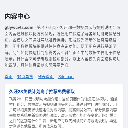
内容中心
gtlywcvts.com
· 第 4 / 6 页 · 久旺28—数据展示与规则说明：页
面内容通过模块化方式呈现，方便用户快速了解各项功能与信息分
布。各模块之间通过导航进行连接，形成较为清晰的信息层级结
构。历史数据模块提供过往信息查询功能，便于用户进行基础了
解。问：如何快速找到所需内容？答：页面中的数据主要用于信息
展示，具体含义可参考规则说明部分。以上内容仅为页面结构与功
能说明，具体信息请以实际展示为准。
首页
站点总览
列表首页
Sitemap
久旺28免费计划高手推荐免费领取
飞舞28—页面说明与功能介绍：当前页面作为信息汇总模块，涵盖
栏目划分、数据展示与规则说明等内容。通过对栏目进行细分，用
户可以根据需求快速定位对应内容，提高浏览效率。部分数据内容
会根据系统更新策略进行调整，展示形式可能存在变化。问：栏目
之间的区别是什么？答：新用户可以先阅读简介与规则说明，再逐
步浏览其他栏目。所有信息仅供…