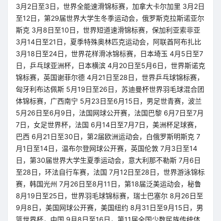
3月2日至3日，世界全能速滑锦标赛，加拿大卡尔加里 3月2日
至12日，第29届世界大学生冬季运动会，俄罗斯克拉斯诺亚尔
斯克 3月8日至10日，世界短道速滑锦标赛，保加利亚索非亚
3月14日至21日，夏季特殊奥林匹克运动会，阿联酋阿布扎比
3月18日至24日，世界花样滑冰锦标赛，日本埼玉 4月5日至7
日，乒乓球亚洲杯，日本横滨 4月20日至5月6日，世界斯诺克
锦标赛，英国谢菲尔德 4月21日至28日，世界乒乓球锦标赛，
匈牙利布达佩斯 5月19日至26日，苏迪曼杯世界羽毛球混合团
体锦标赛，广西南宁 5月23日至6月15日，男足世青赛，波兰
5月26日至6月9日，法国网球公开赛，法国巴黎 6月7日至7月
7日，女足世界杯，法国 6月14日至7月7日，美洲杯足球赛，
巴西 6月21日至30日，第2届欧洲运动会，白俄罗斯明斯克 7
月1日至14日，温布尔登网球公开赛，英国伦敦 7月3日至14
日，第30届世界大学生夏季运动会，意大利那不勒斯 7月6日
至28日，环法自行车赛，法国 7月12日至28日，世界游泳锦标
赛，韩国光州 7月26日至8月11日，第18届泛美运动会，秘鲁
8月19日至25日，世界羽毛球锦标赛，瑞士巴塞尔 8月26日至
9月8日，美国网球公开赛，美国纽约 8月31日至9月15日，男
篮世界杯，中国 9月8日至16日，第11届全国少数民族传统体