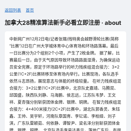
返回列表
首页
加拿大28精准算法新手必看立即注册 · about
中新网广州12月2日电(记者张璐)残特奥会越野滑轮比赛(简称
“比赛”)2日在广州大学城体育中心体育场和环场路落幕。最后
一日比赛分为2个组别2个小项，产生了2枚金牌。 据了解，比
赛最后一日，由于天气原因导致环场路路面湿滑，为确保运动
员安全完赛，原定于环场路举行的听力残疾组混合接力：3×2
公里(1C+2F)比赛转移至体育场内举行。比赛现场，各队选手
依然斗志昂扬，展现意志与体能的终极较量。 在听力残疾组混
合接力：3×2公里(1C+2F)比赛中，北京队史嘉靖、马腾双、
邱国盛，陕西队刘静、马海鹏、侯志远，江苏队韦梦、王文
祥、夏杏强分别斩获团体金牌、银牌、铜牌。 在智力残疾组混
合接力：4×400米接力(2C+2F)比赛中，湖北队郭香灵、朱钰
鑫、王帅、吴宇轩，河南队章国育、李钇诺、李柏娅、刘子
淇，广东队雷颖茹、何依静、谭智尹、梁名泽分别斩获团体金
牌、银牌、铜牌。 北京队选手李易达表示，落地广东后，有很