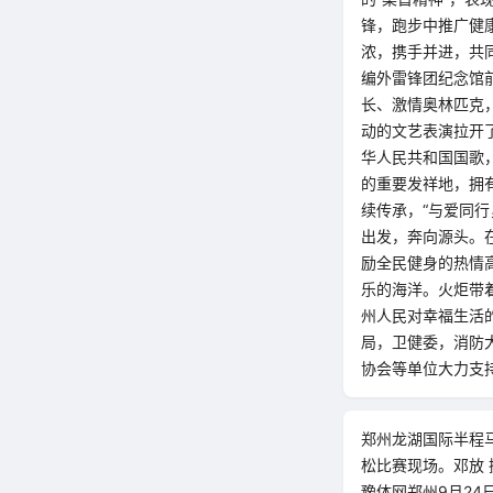
锋，跑步中推广健
浓，携手并进，共同
编外雷锋团纪念馆
长、激情奥林匹克
动的文艺表演拉开
华人民共和国国歌
的重要发祥地，拥
续传承，“与爱同
出发，奔向源头。
励全民健身的热情
乐的海洋。火炬带
州人民对幸福生活
局，卫健委，消防
协会等单位大力支
郑州龙湖国际半程马
松比赛现场。邓放 
豫体网郑州9月24