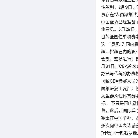
性胜利，2月9日
事存在“人员聚集”
中国篮协已经准备
业意见。5月29日
目的全国性单项赛
这一“意见”为国内
超、排超在内的职
会制、空场进行、
月31日，CBA首
办已与传统的办赛模
《致CBA参赛人员
面推进复工复产，
大型群众性体育赛
标。 不只是国内赛
幕，此后，国际兵
赛事在中国举办，
多次向中国表达感
“开赛那一刻我是最