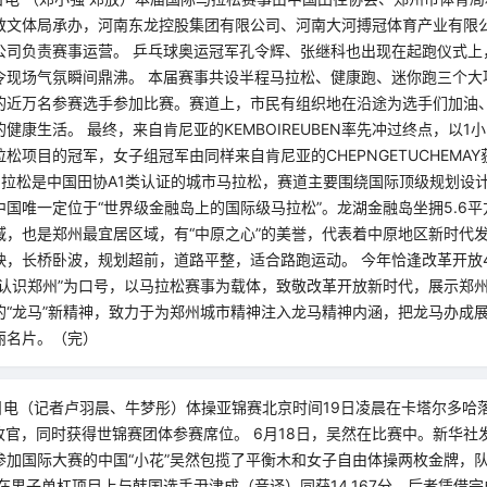
教文体局承办，河南东龙控股集团有限公司、河南大河搏冠体育产业有限
公司负责赛事运营。 乒乓球奥运冠军孔令辉、张继科也出现在起跑仪式上
令现场气氛瞬间鼎沸。 本届赛事共设半程马拉松、健康跑、迷你跑三个大
的近万名参赛选手参加比赛。赛道上，市民有组织地在沿途为选手们加油
健康生活。 最终，来自肯尼亚的KEMBOIREUBEN率先冲过终点，以1小
松项目的冠军，女子组冠军由同样来自肯尼亚的CHEPNGETUCHEMAY
湖马拉松是中国田协A1类认证的城市马拉松，赛道主要围绕国际顶级规划设
国唯一定位于“世界级金融岛上的国际级马拉松”。龙湖金融岛坐拥5.6
域，也是郑州最宜居区域，有“中原之心”的美誉，代表着中原地区新时代
映，长桥卧波，规划超前，道路平整，适合路跑运动。 今年恰逢改革开放
界认识郑州”为口号，以马拉松赛事为载体，致敬改革开放新时代，展示郑
的“龙马”新精神，致力于为郑州城市精神注入龙马精神内涵，把龙马办成
丽名片。（完）
9日电（记者卢羽晨、牛梦彤）体操亚锦赛北京时间19日凌晨在卡塔尔多哈
收官，同时获得世锦赛团体参赛席位。 6月18日，吴然在比赛中。新华社发
参加国际大赛的中国“小花”吴然包揽了平衡木和女子自由体操两枚金牌，
在男子单杠项目上与韩国选手尹津成（音译）同获14.167分，后者凭借