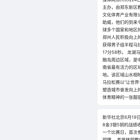
主办，由郑东新区
文化体育产业有限
助威，他们的到来
球多个国家和地区
郑州人民积极向上的
获得男子组半程马拉
17分58秒。 龙
融岛周边区域，是中
南省最有活力的区
地。该区域山水相
马拉松赛以“让世
塑造城市奋发向上
体育精神的一张靓
新华社北京6月1
8金3银5铜的战绩
一个比赛日，首次
铜牌。 老将林超攀