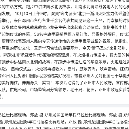
康的生活方式，跑步中讲述南水北调故事，让南水北调沿线各地人民的心
发展。 10月10日上午9时，双奥“奔向源头”北京—淅川火炬接力传递
前举行，来自邓州市各行各业千余名代表共同见证这一庄严，而幸福的时
，双奥体育集团总裁总裁尤小龙先生等出席起跑启动仪式，张秘书长主持
了起跑仪式的序幕，56名护旗手高举巨幅五星红旗，显得格外醒目，仪式
，贾理坚代表邓州人民向今天传递使命的火炬手表示诚挚的祝贺，他指出
有厚重的历史文化，又是学习雷锋的重要基地，今天“淅马圣火”来到邓州
行，奔跑淅川”承载着时代领跑的崇高理想，在火炬接力传递中，将大爱的
在跑步中讲述南水北调的故事，在跑步中传递灿烂的华夏乐章，火炬经过
高涨。 启动仪式后，火炬将再被收入，霎时，鼓乐齐鸣，欢声雷动，红旗
着邓州人民对淅川国际马拉松的美好祝福，带着邓州人民对祖国七十华诞
的美好向往，奔向源头—渠首！ 本次活动得到了邓州市人民政府，宣传部
大队，供电公司，市场监管局分管领导，老干局、花洲，邓州市致远实验
持。
拉松比赛现场。邓放 摄 郑州龙湖国际半程马拉松比赛现场。邓放 摄 
摄 郑州龙湖国际半程马拉松比赛现场。邓放 摄 郑州龙湖国际半程马拉松
日电 （邓小强 邓放）本届国际马拉松赛事由中国田径协会、郑州市体育