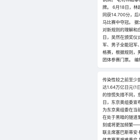
牌。 6月18日，
同获14.700分
马比赛中夺冠。 
对新规则的理解和
日，吴然在颁奖仪
军、男子全能冠军
格赛，根据规则，
团体参赛门票。 
传染性较之前至少
达1.64万亿日元
的惊慌失措不同，
日，东京奥组委宣
为东京奥组委在当前
在处于黑暗的隧道里
刻或将更加频繁—
联主席塞巴斯蒂安
体育赛事艰难重启