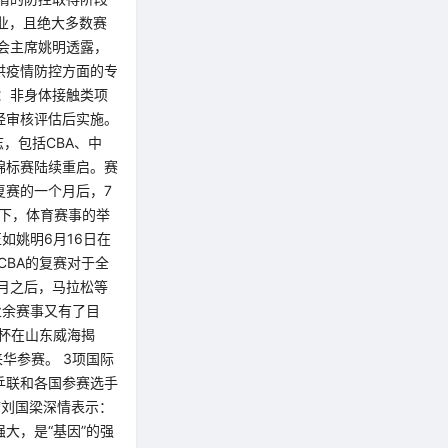
业，且绝大多数赛
协会主席姚明透露，
供疫情防控方面的专
定：非身体接触类项
经审核评估后实施。
志，包括CBA、中
锦标赛陆续重启。赛
复赛的一个月后，7
势下，体育赛事的举
如姚明6月16日在
CBA的复赛对于全
月之后，马拉松等
业余赛事又有了目
界杯在山东威海揭
华参赛。 3项国际
乒联和各国参赛选手
席刘国梁深情表示：
大，是“基因”的强