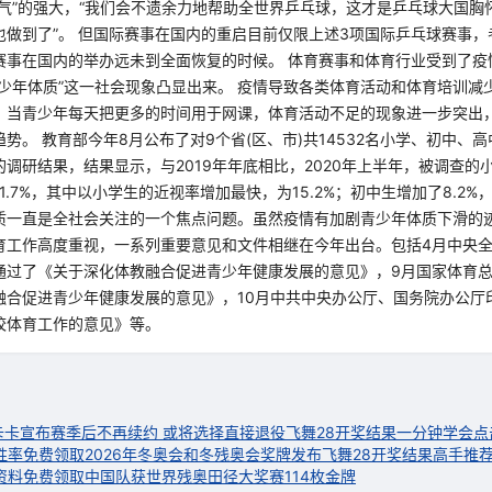
子气”的强大，“我们会不遗余力地帮助全世界乒乓球，这才是乒乓球大国胸
也做到了”。 但国际赛事在国内的重启目前仅限上述3项国际乒乓球赛事，
赛事在国内的举办远未到全面恢复的时候。 体育赛事和体育行业受到了疫
青少年体质”这一社会现象凸显出来。 疫情导致各类体育活动和体育培训减
。当青少年每天把更多的时间用于网课，体育活动不足的现象进一步突出
势。 教育部今年8月公布了对9个省(区、市)共14532名小学、初中、
调研结果，结果显示，与2019年年底相比，2020年上半年，被调查的
1.7%，其中以小学生的近视率增加最快，为15.2%；初中生增加了8.2%，
质一直是全社会关注的一个焦点问题。虽然疫情有加剧青少年体质下滑的
育工作高度重视，一系列重要意见和文件相继在今年出台。包括4月中央
通过了《关于深化体教融合促进青少年健康发展的意见》，9月国家体育
融合促进青少年健康发展的意见》，10月中共中央办公厅、国务院办公厅
校体育工作的意见》等。
卡卡宣布赛季后不再续约 或将选择直接退役
飞舞28开奖结果一分钟学会点
胜率免费领取
2026年冬奥会和冬残奥会奖牌发布
飞舞28开奖结果高手推
资料免费领取
中国队获世界残奥田径大奖赛114枚金牌