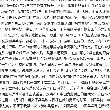
，国内第一轮复工复产的工作有序展开。不过，体育并非国计民生的关键行
的办赛特点，体育的复工复产此时还处在酝酿阶段。 5月8日，中国篮球
了三套关于CBA重启的方案，篮协同时邀请钟南山院士团队为CBA复赛提
，国家体育总局发布“关于有序恢复体育赛事活动的指导意见”，“意见”规
事可以有序恢复，中超、CBA等职业赛事须单独制定赛事恢复工作方案，
赛事的恢复举办提供了政策支持。 随后，以6月20日CBA的正式复赛为标
业联赛和乒乓球、羽毛球、田径、游泳、体操项目在内的一系列国内单项
封闭式管理、严格的疫情防控措施等成为这些赛事的共同特点。而在CBA
次允许少量观众经严格的审核后，购票入场观赛。 在疫情防控常态化的形
式完全不同，但体育赛事的“复赛”所体现的社会意义远超出赛事本身，正
的一封信》中有所写道的，“作为国内第一个重启的全国性大型体育赛事，
恢复生活秩序，战略意义深远，其社会影响已经超出了篮球运动本身。” 9
事“试探性”在国内多地恢复，对于国内绝大多数的体育爱好者来说，参加
事复赛，国际赛事也在国内开始重启。11月8日，2020国际乒联女子世
联男子世界杯、国际乒联总决赛也在国内举行，总计有100余名国际选手来
表明国际乒乓球赛事正式重启。这离不开中国为此付出的巨大努力。国际
激之情。11月8日，当女子乒乓球世界杯在威海揭幕的时候，中国乒协主
激动的，不亚于我第一次去参加奥运会。” 刘国梁说，中国乒乓球之所以强