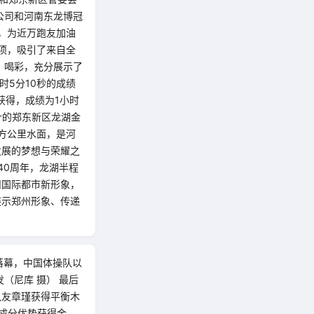
公司和河南东龙博冠
，为近万跑友加油
项，吸引了来自全
、喝彩，充分展示了
时5分10秒的成绩
获得，成绩为1小时
计的郑东新区龙湖金
平方公里水面，是河
发展的梦想与荣耀之
40周年，龙湖半程
州国际都市新形象，
展示郑州形象、传递
落幕，中国体操队以
（尼库 摄） 最后
队友章瑾获得平衡木
完成分优势获得金