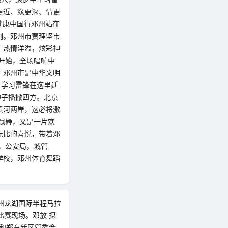
更近、缘更深、情更
暨健康中国行邓州站在
刻。邓州市贾理坚市
。热情洋溢，炫彩神
开始，全场唱响中
，邓州市是中华文明
，学习雷锋在这里延
种子播撒四方。北京
黄河两岸，这必将激
飘舞，又是一片欢
无比的喜悦，带着邓
，公安局，城管
学校，邓州体育舞蹈
郑州龙湖国际半程马拉
比赛现场。邓放 摄
局和郑东新区管委会