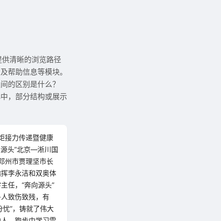
提供清晰的浏览路径
示及帮助信息等模块。
之间的区别是什么？
化中，部分结构或展示
火炬接力传递暨健康
源头”北京—淅川国
邓州市贾理坚市长
指挥李永洁和双奥体
主任，“奔向源头”
多人致伤致残，有
分忧”，铸就了伟大
他人，跑步中学习雷