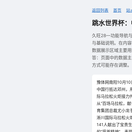
返回列表
首页
站
跳水世界杯：
久旺28—功能导航
与基础说明。在内容
数据展示区域主要用
答：页面中的数据主
方式可能存在调整。
豫体网南阳10月1
中国行抵达邓州，
际马拉松火炬接力
从“百场马拉松，
育集团总裁尤小龙手
淅川国际马拉松火
141人献出了宝贵
的“渠首精神”，