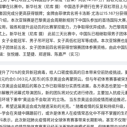
林超攀在比赛中。新华社发（尼库 摄） 中国选手尹德行在男子双杠项目上
，后者因完成分更高获得银牌；金牌由菲律宾名将卡洛斯·尤洛以15.167分
据介绍，本次亚锦赛是巴黎奥运会周期新规则下中国队参加的首场国际大赛
应用，锻炼和提升运动员的比赛掌控能力，力争取得优异成绩，为巴黎周期开
式上。新华社发（尼库 摄） 此前三天比赛中，中国队已相继取得男子团
、女子全能冠军、男子吊环冠军、女子高低杠冠军等成绩。本次亚锦赛也
男子团体前五名、女子团体前四名将获得世锦赛团体参赛资格，由此中国
编辑：张悦姗、王楚捷、郑道锦、陈嘉严（实习）
提升了70%的变异新冠病毒，给人口密度极高的日本带来空前防疫挑战，更
(1日元约合0.063元人民币)的东京奥运会再蒙阴云。但与年初体育赛事被突
东京奥运会延期后的筹办工作已取得部分实质性进展，各方表态也更加一致且
布解散开闭幕式导演团队，新的团队将对仪式进行修改，主要加入抗疫元
环境下重申“奥运会不会取消”的立场。 当东京奥运会因疫情而被迫推迟
，希望这届奥运会成为隧道深处的光亮。” 随着疫情的反复和持续升级，
—学会在夹缝中蹒跚前行，或许是体育人在疫情常态化中不得不掌握的生
·科表示，此次新冠肺炎疫情将对全球体育赛事带来长期影响，甚至不仅限
 新冠肺炎疫情导致体育赛事已经无法再按传统模式开展，但随着国内对疫