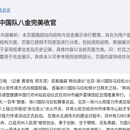
点总览
中国队八金完美收官
与内容解析：本页面围绕站内结构与信息展示进行整理，旨在为用户
结构方面，页面已按照不同类型进行分类，包括规则说明、数据展
于呈现结果信息及历史记录，具体内容以当前页面为准。问：栏目
要用于信息展示，具体含义可参考规则说明部分。页面内容持续优
0日电 （记者 黄增有 郑东亮）双奥福森“奔向源头”北京-淅川国际马拉松
用火炬传递方式向祖国祝福。 首届淅川国际马拉松倒计日两天之际，“奔向
传递暨健康中国行邓州站启动仪式在邓州市编外雷锋团纪念馆隆重举行。 
献礼一百年”跑者、淅川国际马拉松赛事总监、北京—淅川火炬接力传递总
上接过并按动“淅马圣火”点火开关，并将火炬交给邓州市体育中心赵才宇
炬接力传递活动正式启动。 在南水北调伟大的建设过程中，邓州有2280
生命，凸显邓州人民用“艰苦创业、勇于创新、甘于牺牲、无私奉献、为国
表现以一渠清水为媒，通过国际马拉松运动，跑步中传递爱心，跑步中帮助