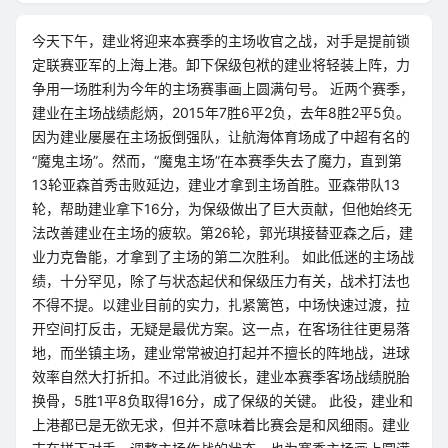
今天下午，建业将迎来本赛季的主场收官之战，对手是提前锁
定联赛亚军的上海上港。卸下保级包袱的建业将轻装上阵，力
争用一场胜利为今年的主场赛事画上圆满句号。 近两个赛季，
建业在主场战绩彪炳，2015年7胜6平2负，去年8胜2平5负。
因为建业屡屡在主场扳倒强队，让航海体育场成了中超有名的
“魔鬼主场”。然而，“魔鬼主场”在本赛季失去了魔力，直到第
13轮亚森首秀击败延边，建业才拿到主场首胜。亚森带队13
轮，帮助建业拿下16分，为保级做出了巨大贡献，但他始终无
法改善建业在主场的疲软。第26轮，郭光琪接替亚森之后，建
业力克鲁能，才拿到了主场的第二次胜利。 如此低迷的主场战
绩，十分罕见，除了与状态起伏和保级压力有关，战术打法也
不得不提。以建业目前的实力，扎紧篱笆，中场快速过渡，拉
开空间打反击，无疑是最优方案。这一点，在客场往往更易落
地，而坐镇主场，建业常常被迫打起并不擅长的阵地战，进球
效率自然大打折扣。不过此消彼长，建业本赛季客场战绩脱胎
换骨，5胜1平8负取得16分，成了保级的关键。 此役，建业和
上港都已是无欲无求，但并不意味着比赛会是和风细雨。建业