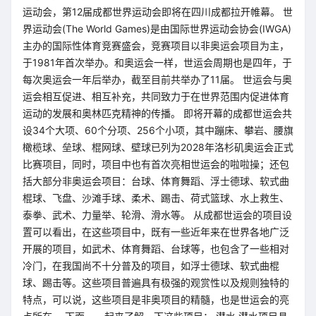
运动会，第12届成都世界运动会即将在四川成都拉开帷幕。 世
界运动会(The World Games)是由国际世界运动会协会(IWGA)
主办的国际性体育竞赛盛会，竞赛项目以非奥运会项目为主，
于1981年首次举办。和奥运会一样，世运会周期也是四年，于
每次奥运会一年后举办，截至目前共举办了11届。 世运会与奥
运会相互促进、相互补充，共同致力于在世界范围内促进体育
运动的发展和奥林匹克精神的传播。 即将开幕的成都世运会共
设34个大项、60个分项、256个小项，其中蹦床、攀岩、腰旗
橄榄球、垒球、棍网球、壁球已列为2028年洛杉矶奥运会正式
比赛项目，同时，项目中也有首次亮相世运会的啦啦操；还包
括大部分非奥运会项目：台球、体育舞蹈、浮士德球、软式曲
棍球、飞盘、沙滩手球、柔术、踢击、荷式篮球、水上救生、
泰拳、武术、力量举、轮滑、滑水等。 从成都世运会的项目设
置可以看出，在这些项目中，既有一些近年来在世界各地广泛
开展的项目，如武术、体育舞蹈、台球等，也包含了一些相对
冷门，在我国尚不十分普及的项目，如浮士德球、软式曲棍
球、踢击等。这些项目普遍具有极强的观赏性以及规则独特的
特点，可以说，这些项目是非奥项目的精髓，也是世运会的亮