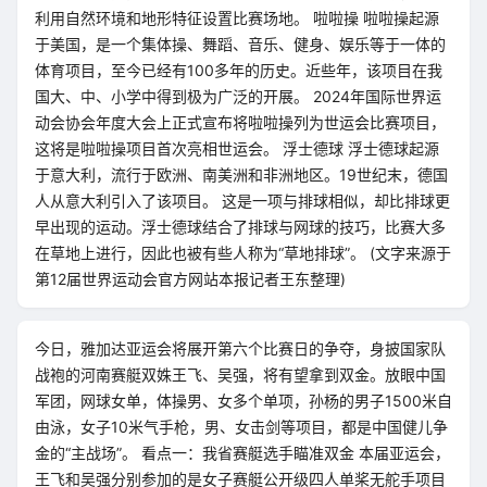
利用自然环境和地形特征设置比赛场地。 啦啦操 啦啦操起源
于美国，是一个集体操、舞蹈、音乐、健身、娱乐等于一体的
体育项目，至今已经有100多年的历史。近些年，该项目在我
国大、中、小学中得到极为广泛的开展。 2024年国际世界运
动会协会年度大会上正式宣布将啦啦操列为世运会比赛项目，
这将是啦啦操项目首次亮相世运会。 浮士德球 浮士德球起源
于意大利，流行于欧洲、南美洲和非洲地区。19世纪末，德国
人从意大利引入了该项目。 这是一项与排球相似，却比排球更
早出现的运动。浮士德球结合了排球与网球的技巧，比赛大多
在草地上进行，因此也被有些人称为“草地排球”。 (文字来源于
第12届世界运动会官方网站本报记者王东整理)
今日，雅加达亚运会将展开第六个比赛日的争夺，身披国家队
战袍的河南赛艇双姝王飞、吴强，将有望拿到双金。放眼中国
军团，网球女单，体操男、女多个单项，孙杨的男子1500米自
由泳，女子10米气手枪，男、女击剑等项目，都是中国健儿争
金的“主战场”。 看点一：我省赛艇选手瞄准双金 本届亚运会，
王飞和吴强分别参加的是女子赛艇公开级四人单桨无舵手项目