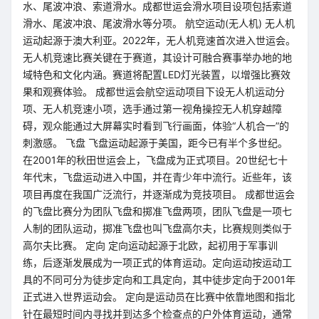
水、尾波冲浪、索道滑水。成都世运会滑水项目设项包括索道
滑水、尾波冲浪、尾波滑水等分项。 航空运动(无人机) 无人机
运动起源于澳大利亚。2022年，无人机竞速首次进入世运会。
无人机竞速比赛关键在于赛道，其设计可融合赛事举办地的地
域特色和文化内涵。赛道将配置LED灯光装置，以增强比赛效
果和观赛体验。 成都世运会航空运动项目下设无人机运动分
项、无人机竞速小项，选手通过第一视角操控无人机穿越障
碍，观众能通过大屏幕实时看到飞行画面，体验“人机合一”的
刺激感。 飞盘 飞盘运动起源于美国，距今已有半个多世纪。
在2001年的秋田世运会上，飞盘成为正式项目。20世纪七十
年代末，飞盘运动进入中国，并在青少年中流行。近些年，该
项目再度在我国广泛流行，并逐渐成为竞技项目。 成都世运会
的飞盘比赛分为团队飞盘和掷准飞盘两项，团队飞盘是一项七
人制的团队运动，掷准飞盘也叫飞盘高尔夫，比赛规则类似于
高尔夫比赛。 定向 定向运动起源于北欧，起初用于军事训
练，后逐渐发展成为一项正式的体育运动。定向运动按运动工
具的不同可分为徒步定向和工具定向，其中徒步定向于2001年
正式进入世界运动会。 定向是运动员在比赛中依靠地图和指北
针在最短时间内寻找并到达多个检查点的户外体育运动，通常