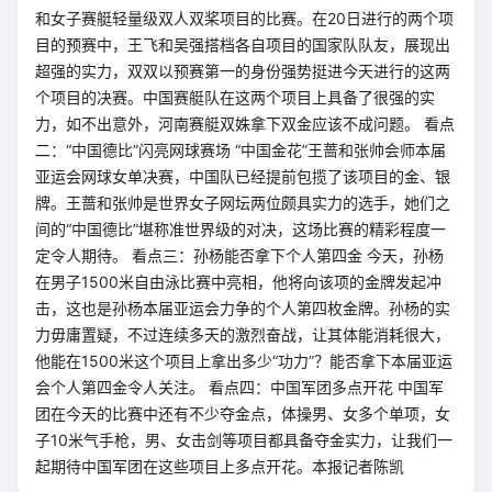
和女子赛艇轻量级双人双桨项目的比赛。在20日进行的两个项
目的预赛中，王飞和吴强搭档各自项目的国家队队友，展现出
超强的实力，双双以预赛第一的身份强势挺进今天进行的这两
个项目的决赛。中国赛艇队在这两个项目上具备了很强的实
力，如不出意外，河南赛艇双姝拿下双金应该不成问题。 看点
二：“中国德比”闪亮网球赛场 “中国金花”王蔷和张帅会师本届
亚运会网球女单决赛，中国队已经提前包揽了该项目的金、银
牌。王蔷和张帅是世界女子网坛两位颇具实力的选手，她们之
间的“中国德比”堪称准世界级的对决，这场比赛的精彩程度一
定令人期待。 看点三：孙杨能否拿下个人第四金 今天，孙杨
在男子1500米自由泳比赛中亮相，他将向该项的金牌发起冲
击，这也是孙杨本届亚运会力争的个人第四枚金牌。孙杨的实
力毋庸置疑，不过连续多天的激烈奋战，让其体能消耗很大，
他能在1500米这个项目上拿出多少“功力”？能否拿下本届亚运
会个人第四金令人关注。 看点四：中国军团多点开花 中国军
团在今天的比赛中还有不少夺金点，体操男、女多个单项，女
子10米气手枪，男、女击剑等项目都具备夺金实力，让我们一
起期待中国军团在这些项目上多点开花。本报记者陈凯