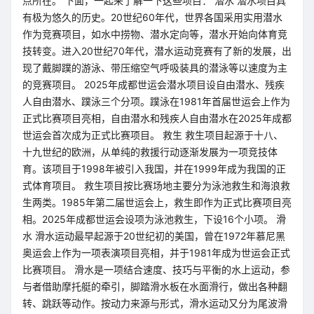
点所在。 下面，一起来了解一下这些项目： 潜水 潜水项目具
有极为悠久的历史。20世纪60年代，世界各国采用实用潜水
作为竞赛项目，如水中捞物、潜水定向等，潜水开始向体育竞
技转变。进入20世纪70年代，潜水运动竞赛有了新的发展，出
现了戴脚蹼的游泳、带压缩空气呼吸装具的潜泳等以速度为主
的竞赛项目。 2025年成都世运会潜水项目设自由潜水、残疾
人自由潜水、蹼泳三个分项。蹼泳在1981年首届世运会上作为
正式比赛项目亮相，自由潜水和残疾人自由潜水在2025年成都
世运会首次成为正式比赛项目。 救生 救生项目起源于十八、
十九世纪的欧洲，从单纯的救援行动逐渐发展为一项竞技体
育。该项目于1998年被引入我国，并在1999年成为我国的正
式体育项目。 救生项目按比赛场地主要分为泳池救生和海浪救
生两类。1985年第二届世运会上，救生即作为正式比赛项目亮
相。2025年成都世运会设项为泳池救生，下设16个小项。 滑
水 滑水运动最早起源于20世纪初的美国，曾在1972年慕尼黑
奥运会上作为一项表演项目亮相，并于1981年成为世运会正式
比赛项目。 滑水是一项结合速度、技巧与平衡的水上运动，参
与者借助摩托艇的牵引，脚踏滑水板在水面滑行，做出各种翻
转、跳跃等动作。按动力来源与形式，滑水运动又分为尾波滑