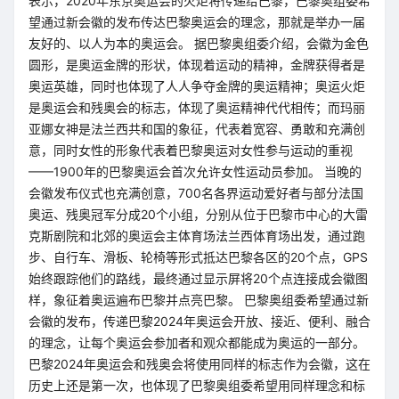
表示，2020年东京奥运会的火炬将传递给巴黎，巴黎奥组委希
望通过新会徽的发布传达巴黎奥运会的理念，那就是举办一届
友好的、以人为本的奥运会。 据巴黎奥组委介绍，会徽为金色
圆形，是奥运金牌的形状，体现着运动的精神，金牌获得者是
奥运英雄，同时也体现了人人争夺金牌的奥运精神；奥运火炬
是奥运会和残奥会的标志，体现了奥运精神代代相传；而玛丽
亚娜女神是法兰西共和国的象征，代表着宽容、勇敢和充满创
意，同时女性的形象代表着巴黎奥运对女性参与运动的重视
——1900年的巴黎奥运会首次允许女性运动员参加。 当晚的
会徽发布仪式也充满创意，700名各界运动爱好者与部分法国
奥运、残奥冠军分成20个小组，分别从位于巴黎市中心的大雷
克斯剧院和北郊的奥运会主体育场法兰西体育场出发，通过跑
步、自行车、滑板、轮椅等形式抵达巴黎各区的20个点，GPS
始终跟踪他们的路线，最终通过显示屏将20个点连接成会徽图
样，象征着奥运遍布巴黎并点亮巴黎。 巴黎奥组委希望通过新
会徽的发布，传递巴黎2024年奥运会开放、接近、便利、融合
的理念，让每个奥运会参加者和观众都能成为奥运的一部分。
巴黎2024年奥运会和残奥会将使用同样的标志作为会徽，这在
历史上还是第一次，也体现了巴黎奥组委希望用同样理念和标