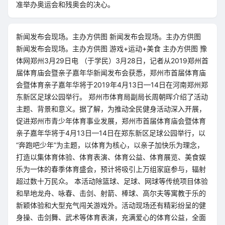
准举办奥运会和残奥会的决心。
新闻发布会现场。主办方供图 新闻发布会现场。主办方供图
新闻发布会现场。主办方供图 游戏+运动+美食 主办方供图 豫
体网郑州3月29日电 （于学民）3月28日，记者从2019郑州首
届体育庙会暨亲子嘉年华新闻发布会获悉，郑州市首届体育庙
会暨体育亲子嘉年华将于2019年4月13日—14日在河南郑州郑
东新区足球公园举行。 郑州市体育局副局长周朝晖介绍了活动
主题、背景和意义。据了解，为推动全民健身活动深入开展，
促进郑州市青少年体育事业发展，郑州市首届体育庙会暨体育
亲子嘉年华将于4月13日—14日在郑东新区足球公园举行，以
“奔跑吧少年”为主题，以体育为核心，以亲子加快乐为理念，
打造以集体育体验、体育表演、体育公益、体育展览、美食娱
乐为一体的春季体育盛会，预计将吸引上万组家庭参与，辐射
超过数十万民众。 本活动除篮球、足球、网球等传统项目体验
和旱地龙舟、咏春、击剑、射箭、棒球、高尔夫等寓教于乐的
新颖体验和大型充气闯关游戏外。活动现场还有精彩纷呈的健
身操、击剑舞、武术等体育表演，充满爱心的体育公益，全面