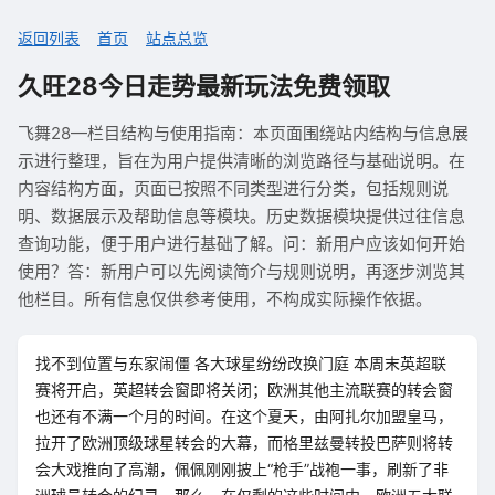
返回列表
首页
站点总览
久旺28今日走势最新玩法免费领取
飞舞28—栏目结构与使用指南：本页面围绕站内结构与信息展
示进行整理，旨在为用户提供清晰的浏览路径与基础说明。在
内容结构方面，页面已按照不同类型进行分类，包括规则说
明、数据展示及帮助信息等模块。历史数据模块提供过往信息
查询功能，便于用户进行基础了解。问：新用户应该如何开始
使用？答：新用户可以先阅读简介与规则说明，再逐步浏览其
他栏目。所有信息仅供参考使用，不构成实际操作依据。
找不到位置与东家闹僵 各大球星纷纷改换门庭 本周末英超联
赛将开启，英超转会窗即将关闭；欧洲其他主流联赛的转会窗
也还有不满一个月的时间。在这个夏天，由阿扎尔加盟皇马，
拉开了欧洲顶级球星转会的大幕，而格里兹曼转投巴萨则将转
会大戏推向了高潮，佩佩刚刚披上“枪手”战袍一事，刷新了非