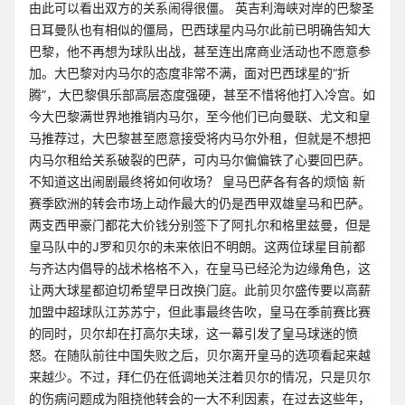
由此可以看出双方的关系闹得很僵。 英吉利海峡对岸的巴黎圣
日耳曼队也有相似的僵局，巴西球星内马尔此前已明确告知大
巴黎，他不再想为球队出战，甚至连出席商业活动也不愿意参
加。大巴黎对内马尔的态度非常不满，面对巴西球星的“折
腾”，大巴黎俱乐部高层态度强硬，甚至不惜将他打入冷宫。如
今大巴黎满世界地推销内马尔，至今他们已向曼联、尤文和皇
马推荐过，大巴黎甚至愿意接受将内马尔外租，但就是不想把
内马尔租给关系破裂的巴萨，可内马尔偏偏铁了心要回巴萨。
不知道这出闹剧最终将如何收场？ 皇马巴萨各有各的烦恼 新
赛季欧洲的转会市场上动作最大的仍是西甲双雄皇马和巴萨。
两支西甲豪门都花大价钱分别签下了阿扎尔和格里兹曼，但是
皇马队中的J罗和贝尔的未来依旧不明朗。这两位球星目前都
与齐达内倡导的战术格格不入，在皇马已经沦为边缘角色，这
让两大球星都迫切希望早日改换门庭。此前贝尔盛传要以高薪
加盟中超球队江苏苏宁，但此事最终告吹，皇马在季前赛比赛
的同时，贝尔却在打高尔夫球，这一幕引发了皇马球迷的愤
怒。在随队前往中国失败之后，贝尔离开皇马的选项看起来越
来越少。不过，拜仁仍在低调地关注着贝尔的情况，只是贝尔
的伤病问题成为阻挠他转会的一大不利因素，在过去这些年，