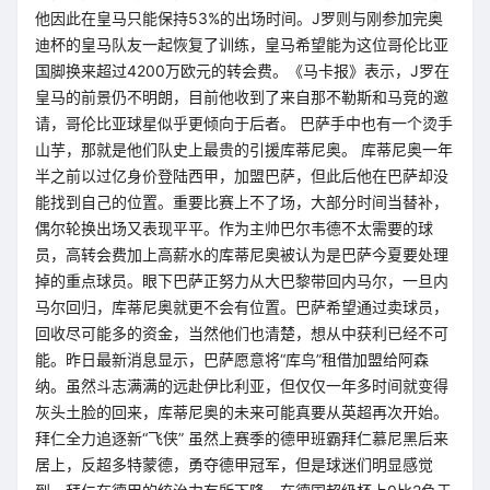
他因此在皇马只能保持53%的出场时间。J罗则与刚参加完奥
迪杯的皇马队友一起恢复了训练，皇马希望能为这位哥伦比亚
国脚换来超过4200万欧元的转会费。《马卡报》表示，J罗在
皇马的前景仍不明朗，目前他收到了来自那不勒斯和马竞的邀
请，哥伦比亚球星似乎更倾向于后者。 巴萨手中也有一个烫手
山芋，那就是他们队史上最贵的引援库蒂尼奥。 库蒂尼奥一年
半之前以过亿身价登陆西甲，加盟巴萨，但此后他在巴萨却没
能找到自己的位置。重要比赛上不了场，大部分时间当替补，
偶尔轮换出场又表现平平。作为主帅巴尔韦德不太需要的球
员，高转会费加上高薪水的库蒂尼奥被认为是巴萨今夏要处理
掉的重点球员。眼下巴萨正努力从大巴黎带回内马尔，一旦内
马尔回归，库蒂尼奥就更不会有位置。巴萨希望通过卖球员，
回收尽可能多的资金，当然他们也清楚，想从中获利已经不可
能。昨日最新消息显示，巴萨愿意将“库鸟”租借加盟给阿森
纳。虽然斗志满满的远赴伊比利亚，但仅仅一年多时间就变得
灰头土脸的回来，库蒂尼奥的未来可能真要从英超再次开始。
拜仁全力追逐新“飞侠” 虽然上赛季的德甲班霸拜仁慕尼黑后来
居上，反超多特蒙德，勇夺德甲冠军，但是球迷们明显感觉