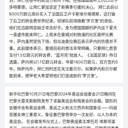
到，拜仁在德甲的统治力有所下降。在德国超级杯上0比2负于
多特蒙德，让拜仁更加坚定了新赛季引援的决心。 拜仁此前以
8000万欧元高价买入了法国后卫卢卡斯埃尔南德斯，这打破
了后卫的转会费世界纪录。但球队前场随着“罗贝里”的退役，
他们在边路明显缺乏攻击好手。身为德国国脚的萨内这个夏天
一直盛传能来拜仁。上周末在曼城对利物浦的社区盾杯比赛
中，萨内虽然受伤下场，但瓜迪奥拉赛后表示萨内的伤情并不
重。此前媒体表示，曼城目前的想法非常明确，只要拜仁愿意
支付1.5亿欧元的转会费，“蓝月亮”就放人。《法国足球》昨日
透露，萨内将以1.1亿欧元转会，年薪1800万欧元，双方签约5
年。除萨内外，拜仁同时还在关注着贝尔，如果萨内和贝尔都
能到来，德甲老大希望将他们打造成新的“罗贝里”。
新华社巴黎10月21日电巴黎2024年奥运会组委会21日晚间在
巴黎大雷克斯剧院发布了该届奥运会和残奥会的会徽。圆形的
会徽中含有奥运金牌、奥运之火和法兰西共和国象征——玛丽
亚娜女神三重意义，象征着巴黎将举办一次友好、以人为本的
奥运会。 在会徽发布仪式上，巴黎奥组委主席托尼·埃斯坦盖