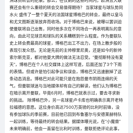
洲球员转会的纪录。那么，在仅剩的这些时间内，欧洲五大联
赛还会有什么重磅的转会交易值得期待？ 当家球星与球队势同
水火 盛传了一整个夏天的法国球星博格巴的转会，最终以皇马
和尤文图斯逐渐放弃而收场。对于博格巴来说，被曝以罢训迫
使曼联将自己出售，同时他多次在不同场合一再表明离队的意
向，由此可见球员和球队的关系糟糕到什么程度。作为曼联队
史上转会费最高的球星，博格巴出工不出力，在场上散步般的
表现引发众怒。无论是先前的主帅穆里尼奥，还是如今的新帅
索尔斯克亚，都对他耍大牌的做法无法忍受。“曼彻斯特没有夏
天”，博格巴在个人社交媒体上这样写道，后面还加了3个下雨
的表情。但或许是怕引起争议和误会，博格巴又迅速删掉了这
条动态消息。博格巴对此可能只是在抱怨曼市阴雨连绵的天
气，但曼联球迷与当地媒体却有自己的解读，他们认为博格巴
在暗示离开曼联，毕竟6月时，博格巴就表示过，要去寻求新
的挑战。 除博格巴外，另一名球星卢卡库也明确表示离开老特
拉福德的意愿。这位身价高达7500万英镑的比利时前锋，没
有参加球队的季前赛，目前他已回到布鲁塞尔与安德莱赫特队
一起训练，等待最终的转会结果。据媒体曝光说，在“小魔兽”
未来明确前，他会一直留在比利时训练，曼联拒绝评论此事，