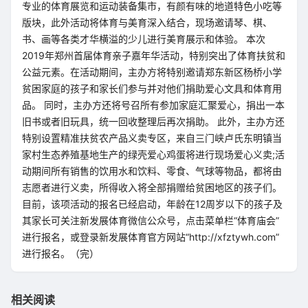
专业的体育展览和运动装备集市，有颜有味的地道特色小吃等
版块，此外活动将体育与美育深入结合，现场邀请琴、棋、
书、画等各类才华横溢的少儿进行美育展示和体验。 本次
2019年郑州首届体育亲子嘉年华活动，特别突出了体育扶贫和
公益元素。在活动期间，主办方将特别邀请郑东新区杨桥小学
贫困家庭的孩子和家长们参与并对他们捐助爱心文具和体育用
品。 同时，主办方还将号召所有参加家庭汇聚爱心，捐出一本
旧书或者旧玩具，统一回收整理后再次捐助。 此外，主办方还
特别设置精准扶贫农产品义卖专区，来自三门峡卢氏东明镇当
家村生态养殖基地生产的绿壳爱心鸡蛋将进行现场爱心义卖;活
动期间所有销售的饮用水和饮料、零食、气球等物品，都将由
志愿者进行义卖，所得收入将全部捐赠给贫困地区的孩子们。
目前，该项活动的报名已经启动，年龄在12周岁以下的孩子及
其家长可关注新发展体育微信公众号，点击菜单栏“体育庙会”
进行报名，或登录新发展体育官方网站“http://xfztywh.com”
进行报名。（完）
相关阅读