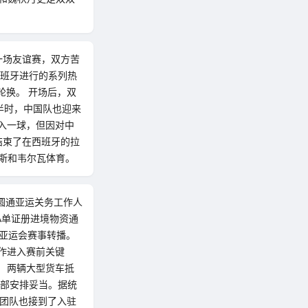
一场友谊赛，双方苦
西班牙进行的系列热
轮换。 开场后，双
半时，中国队也迎来
入一球，但因对中
结束了在西班牙的拉
蒂斯和韦尔瓦体育。
圆通亚运关务工作人
A单证册进境物资通
州亚运会赛事转播。
作进入赛前关键
 两辆大型货车抵
全部安排妥当。据统
流团队也接到了入驻