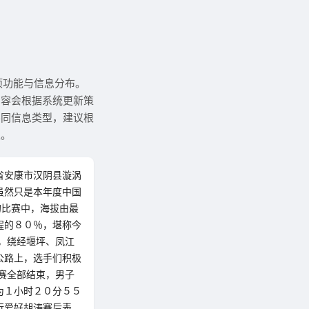
项功能与信息分布。
内容会根据系统更新策
不同信息类型，建议根
准。
省安康市汉阴县漩涡
虽然只是本年度中国
的比赛中，海拔由最
程的８０％，堪称今
，绕经堰坪、凤江
公路上，选手们积极
赛全部结束，男子
为１小时２０分５５
行爱好胡涛赛后表