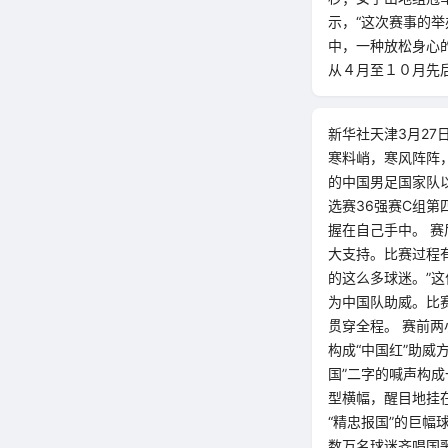
示，“这次赛事的
中，一种放松身心
从４月至１０月先
新华社天津3月27
寒料峭，寒风阵阵
的中国男足国家队以
选赛36强赛C组第
握在自己手中。 赛
大支持。比赛过程
的这么多球迷。”这
为中国队助威。比
贯穿全程。 赛前
构成“中国红”助威
国”二字的喊声构成
型横幅，醒目地挂
“精忠报国”的巨幅
数万名球迷齐唱国