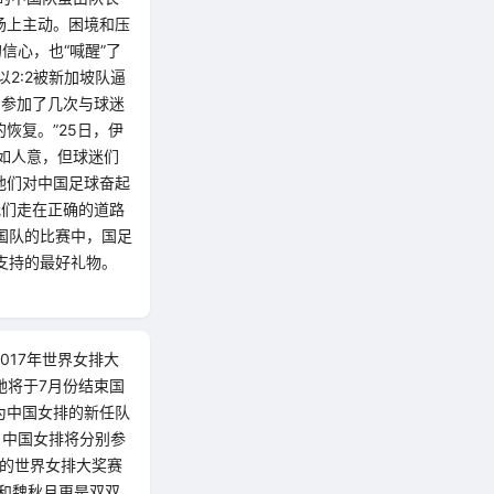
场上主动。困境和压
信心，也“喊醒”了
2:2被新加坡队逼
，参加了几次与球迷
恢复。”25日，伊
如人意，但球迷们
他们对中国足球奋起
我们走在正确的道路
泰国队的比赛中，国足
支持的最好礼物。
17年世界女排大
她将于7月份结束国
为中国女排的新任队
，中国女排将分别参
行的世界女排大奖赛
琪和魏秋月更是双双