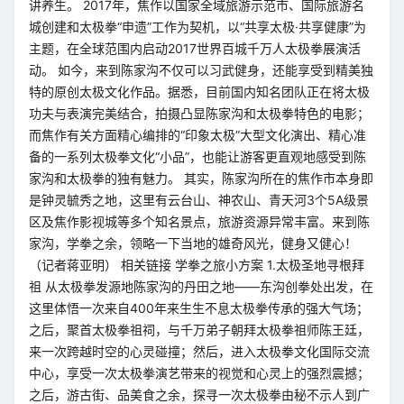
讲养生。 2017年，焦作以国家全域旅游示范市、国际旅游名
城创建和太极拳“申遗”工作为契机，以“共享太极·共享健康”为
主题，在全球范围内启动2017世界百城千万人太极拳展演活
动。 如今，来到陈家沟不仅可以习武健身，还能享受到精美独
特的原创太极文化作品。据悉，目前国内知名团队正在将太极
功夫与表演完美结合，拍摄凸显陈家沟和太极拳特色的电影；
而焦作有关方面精心编排的“印象太极”大型文化演出、精心准
备的一系列太极拳文化“小品”，也能让游客更直观地感受到陈
家沟和太极拳的独有魅力。 其实，陈家沟所在的焦作市本身即
是钟灵毓秀之地，这里有云台山、神农山、青天河3个5A级景
区及焦作影视城等多个知名景点，旅游资源异常丰富。来到陈
家沟，学拳之余，领略一下当地的雄奇风光，健身又健心！
（记者蒋亚明） 相关链接 学拳之旅小方案 1.太极圣地寻根拜
祖 从太极拳发源地陈家沟的丹田之地——东沟创拳处出发，在
这里体悟一次来自400年来生生不息太极拳传承的强大气场；
之后，聚首太极拳祖祠，与千万弟子朝拜太极拳祖师陈王廷，
来一次跨越时空的心灵碰撞；然后，进入太极拳文化国际交流
中心，享受一次太极拳演艺带来的视觉和心灵上的强烈震撼；
之后，游古街、品美食之余，探寻一次太极拳由秘不示人到广