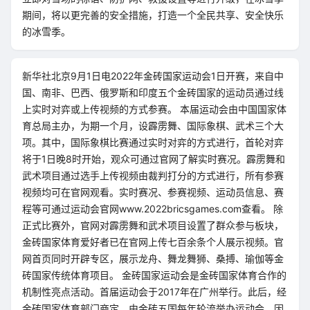
期间，将以更完善的安全措施，打造一个全民共享、安全快乐
的冰雪季。
新华社北京9月1日电2022年金砖国家运动会1日开赛，来自中
国、南非、巴西、俄罗斯和印度五个金砖国家的运动员通过线
上实时对弈或上传视频的方式参赛。 本届运动会由中国国家体
育总局主办，为期一个月，设霹雳舞、国际象棋、武术三个大
项。其中，国际象棋比赛通过实时对弈的方式进行，首轮对弈
将于1日晚8时开始，观众可通过官网了解实时赛况。霹雳舞和
武术项目通过选手上传视频由裁判打分的方式进行，所有参赛
视频均可在官网观看。实时赛况、参赛视频、运动员信息、赛
程等可通过运动会官网www.2022bricsgames.com查看。 除
正式比赛外，官网对霹雳舞和武术项目设置了群众参与板块，
金砖国家体育爱好者已在官网上传七百余条个人展示视频。官
网首页同时开辟专区，展示龙舟、舞龙舞狮、桑搏、瑜伽等金
砖国家传统体育项目。 金砖国家运动会是金砖国家体育合作的
机制性亮点活动。首届运动会于2017年在广州举行。此后，经
金砖国家体育部门商定，由金砖五国每年轮流举办运动会。因