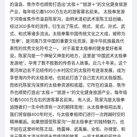
的温县、焦作市也顺势打造出“太极＋”“旅游＋”的文化健身旅游
产业，每年吸引着5000万左右的游客慕名前来。 太极拳发源
于河南省焦作市温县陈家沟，由明末清初武术家陈王廷创编，
经过300多年的流传，衍生出了陈式、杨式、吴式、孙式、武
式、和式等诸多流派。太极拳集中国传统文化之大成，被称为
“哲拳”，是河南乃至中国的重要文化资源，是中华民族最具代
表性的优秀文化符号之一。 对于喜爱太极拳的健身爱好者来
说，陈家沟是一个神秘又神圣的地方，这里是“中国武术太极拳
发源地”，孕育了数不胜数的传奇名人故事。近几十年来，这个
黄河岸边名不见经传的小乡村因它的太极符号逐渐发展，成为
享誉海内外的太极圣地，也就此打造了自己宏大的太极版图。
而依托陈家沟深厚的太极拳资源和底蕴，它所在的温县、焦作
市也顺势打造出“太极＋”“旅游＋”的文化健身旅游产业，每年吸
引着5000万左右的游客慕名前来。 有人说，陈家沟是太极拳
追随者们一生中终须有一次的朝拜圣地：从太极拳祖祠出发，
我们将穿越400年时光，与太极拳祖师们进行一次跨越时空的
精神邂逅。如果想感受陈家沟“一部太极拳史”的独特魅力，也
不妨在这里听听陈王廷、杨露禅、武禹襄、全佑、孙禄堂、和
兆元等各大流派宗师永世传颂的故事，一览太极拳的前世今