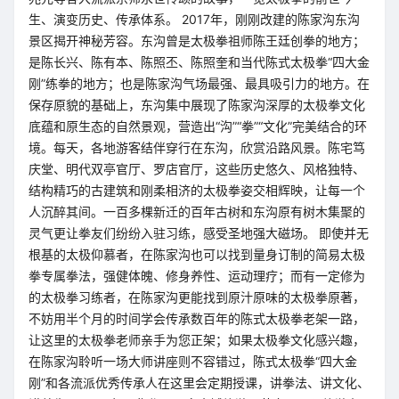
生、演变历史、传承体系。 2017年，刚刚改建的陈家沟东沟
景区揭开神秘芳容。东沟曾是太极拳祖师陈王廷创拳的地方；
是陈长兴、陈有本、陈照丕、陈照奎和当代陈式太极拳“四大金
刚”练拳的地方；也是陈家沟气场最强、最具吸引力的地方。在
保存原貌的基础上，东沟集中展现了陈家沟深厚的太极拳文化
底蕴和原生态的自然景观，营造出“沟”“拳”“文化”完美结合的环
境。每天，各地游客结伴穿行在东沟，欣赏沿路风景。陈宅笃
庆堂、明代双亭官厅、罗店官厅，这些历史悠久、风格独特、
结构精巧的古建筑和刚柔相济的太极拳姿交相辉映，让每一个
人沉醉其间。一百多棵新迁的百年古树和东沟原有树木集聚的
灵气更让拳友们纷纷入驻习练，感受圣地强大磁场。 即使并无
根基的太极仰慕者，在陈家沟也可以找到量身订制的简易太极
拳专属拳法，强健体魄、修身养性、运动理疗；而有一定修为
的太极拳习练者，在陈家沟更能找到原汁原味的太极拳原著，
不妨用半个月的时间学会传承数百年的陈式太极拳老架一路，
让这里的太极拳老师亲手为您正架；如果太极拳文化感兴趣，
在陈家沟聆听一场大师讲座则不容错过，陈式太极拳“四大金
刚”和各流派优秀传承人在这里会定期授课，讲拳法、讲文化、