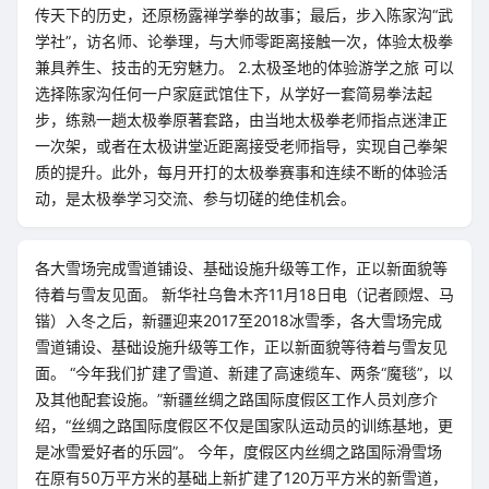
传天下的历史，还原杨露禅学拳的故事；最后，步入陈家沟“武
学社”，访名师、论拳理，与大师零距离接触一次，体验太极拳
兼具养生、技击的无穷魅力。 2.太极圣地的体验游学之旅 可以
选择陈家沟任何一户家庭武馆住下，从学好一套简易拳法起
步，练熟一趟太极拳原著套路，由当地太极拳老师指点迷津正
一次架，或者在太极讲堂近距离接受老师指导，实现自己拳架
质的提升。此外，每月开打的太极拳赛事和连续不断的体验活
动，是太极拳学习交流、参与切磋的绝佳机会。
各大雪场完成雪道铺设、基础设施升级等工作，正以新面貌等
待着与雪友见面。 新华社乌鲁木齐11月18日电（记者顾煜、马
锴）入冬之后，新疆迎来2017至2018冰雪季，各大雪场完成
雪道铺设、基础设施升级等工作，正以新面貌等待着与雪友见
面。 “今年我们扩建了雪道、新建了高速缆车、两条“魔毯”，以
及其他配套设施。”新疆丝绸之路国际度假区工作人员刘彦介
绍，“丝绸之路国际度假区不仅是国家队运动员的训练基地，更
是冰雪爱好者的乐园”。 今年，度假区内丝绸之路国际滑雪场
在原有50万平方米的基础上新扩建了120万平方米的新雪道，