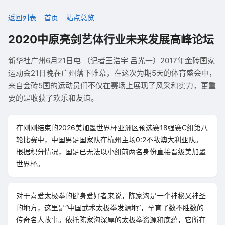
返回列表
首页
站点总览
2020中原亮剑艺体行业未来发展高峰论坛
新华社广州6月21日电 （记者王浩宇 吕光一）2017年金砖国家
运动会21日晚在广州落下帷幕，在这次为期5天的体育盛会中，
来自金砖5国的运动员们不仅在赛场上展现了风采和实力，更重
要的是收获了欢乐和友谊。
在刚刚结束的2026美加墨世界杯亚洲区预选赛18强赛C组第八
轮比赛中，中国男足国家队在杭州主场0:2不敌澳大利亚队。
根据积分情况，国足已无法以小组前两名身份直接晋级美加墨
世界杯。
对于喜爱太极拳的健身爱好者来说，陈家沟是一个神秘又神圣
的地方，这里是“中国武术太极拳发源地”，孕育了数不胜数的
传奇名人故事。依托陈家沟深厚的太极拳资源和底蕴，它所在