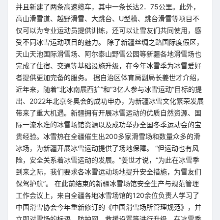
并且新建了两条高速缆车，其中一条长达2．75公里。此外，
高山滑雪道、越野滑雪、大跳台、U型槽、跳台滑雪等项目不
仅可以为专业运动员提供训练，还可以让雪友们共同使用，感
受不同冰雪运动项目的魅力。 除了新疆丝绸之路国际度假区，
天山天池国际滑雪场、阿尔泰山野雪公园等新疆各地滑雪场也
完成了住宿、交通等基础设施升级，在今年冰雪季为冰雪爱好
者提供更加完备的服务。 据自治区体育局副局长姜世才介绍，
近年来，随着“北冰南展西扩”和“3亿人参与冰雪运动”目标的提
出、2022年北京冬奥会的成功申办，为新疆冰雪文化繁荣发展
带来了重大机遇。新疆拥有开展冰雪运动的优质自然资源、国
际一流水准的冰雪场馆资源以及成功举办全国冬季运动会的宝
贵经验。冰雪热在全疆催生出200多家滑雪场和数量众多的滑
冰场，为新疆开展冰雪运动提供了场地保障。 “但运动也有风
险，安全关系着冰雪运动的发展。”姜世才说，“为此在冰雪季
到来之际，我们要求各冰雪运动场地提升安全措施，为雪友们
保驾护航”。 在此前结束的新疆冰雪场馆安全生产与规范管理
工作会议上，来自全疆各地冰雪场馆的120余位负责人学习了
中国滑雪协会今年重新修订的《中国滑雪场所管理规范》，并
立即对雪场的标语、防护网、救援设置等进行升级，在冰雪季