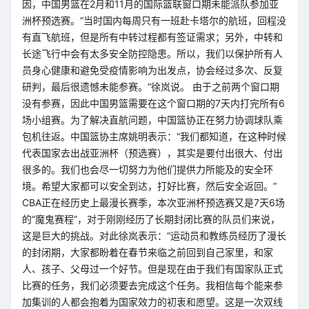
因，中国男篮在2月和11月的国际篮联窗口期未能派队参加亚
洲杯预选赛。“当时国内每周只有一班赴卡塔尔的航班，回程没
有直飞航班，但是所有中转过程都有签证需求；另外，中转和
长途飞行中会有太多安全防控隐患。所以，我们以保护所有人
员身心健康和避免受疫情影响为出发点，协会经过多次、反复
研判，最后很遗憾未能参赛。”徐岚说。 由于之前两个窗口期
没有参赛，因此中国男篮需要在这个窗口期的7天内打完所有6
场小组赛。为了解决直航问题，中国篮协正在努力协调球队乘
包机往返。中国篮协主席姚明表示：“我们都知道，在这种时候
代表国家去出战亚洲杯（预选赛），其实是要付出很大、付出
很多的。我们也会尽一切努力为他们提供力所能及的安全环
境。希望大家都可以安全到达，打好比赛，然后安全返回。”
CBA正在经历史上最漫长赛季，本次亚洲杯预选赛又是7天6场
的“魔鬼赛程”，对于刚刚经历了长期封闭比赛的队员们来说，
这是巨大的挑战。对此徐岚表示：“运动员和教练员经历了漫长
的封闭期，大家都盼着在春节来临之前回到自己家里，和家
人、孩子、父母过一个好节。但是现在由于我们有国家队正式
比赛的任务，我们必须要去完成这个任务。我相信每个能来参
加集训的人都会抱着为国家效力的初衷和愿望。这是一次双线