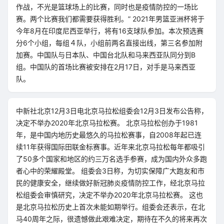
作战，不光是篮球场上的比赛，同时也是疫情防控的一场比
赛。两个比赛我们都需要获得胜利。” 2021年男篮亚洲杯将于
今年8月在印度尼西亚举行，将有16支球队参加。本次预选赛
分6个小组，每组４队，小组前两名直接出线，第三名参加附
加赛。中国队与日本队、中国台北队和马来西亚队同分到B
组。中国队的首场比赛被安排在2月17日，对手是马来西亚
队。
中新社北京12月3日电北京马拉松组委会12月3日发布公告称，
决定不举办2020年北京马拉松赛。 北京马拉松创办于1981
年，是中国内地历史最悠久的马拉松赛事，自2008年起已连
续11年获得国际田联金标赛事。近年来北京马拉松每年都吸引
了50多个国家和地区的约三万名选手参赛，成为国内外众多跑
者心中的荣耀殿堂。 组委会3日称，为切实保障广大跑友和市
民的健康安全，继续做好新冠肺炎疫情防控工作，经北京马拉
松组委会审慎研究，决定不举办2020年北京马拉松赛。 这也
是北京马拉松历史上首次未能如期举行。组委会还表示，在北
马40周年之际，很遗憾做此艰难决定，期待在不久的将来再次