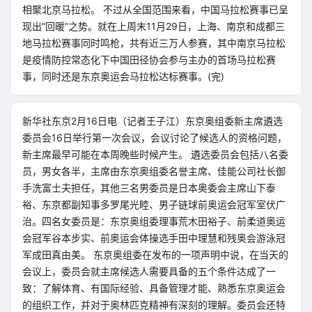
相聚北京马拉松。 不过从全国范围来看，中国马拉松赛事已呈
现出“回暖”之势。就在上周末11月29日，上海、南京和成都三
地马拉松赛事同时鸣枪，共有近三万人参赛，其中南京马拉松
是疫情防控常态化下中国田径协会参与主办的首场马拉松赛
事，同时还是东京奥运会马拉松达标赛事。(完)
新华社东京2月16日电（记者王子江）东京奥组委新主席遴选
委员会16日举行第一次会议，会议讨论了候选人的资格问题，
新主席最早可能在本周晚些时候产生。 遴选委员会包括八名委
员，男女各半，主席由东京奥组委名誉主席、佳能公司社长御
手洗富士夫担任，其他三名男委员是日本奥委会主席山下泰
裕、东京都副知事多罗尾光睦、男子链球前奥运会冠军室伏广
治。四名女委员是：东京奥组委理事荒木田裕子、前柔道奥运
会冠军谷本步实、前奥运会体操选手田中理慧和残奥会游泳冠
军成田真由美。 东京奥组委在发布的一项声明中说，在当天的
会议上，委员会就主席候选人需要具备的五个条件达成了一
致：了解体育、有国际经验、具备管理才能、熟悉东京奥运会
的组织工作，并对于奥林匹克精神有深刻的理解。委员会还特