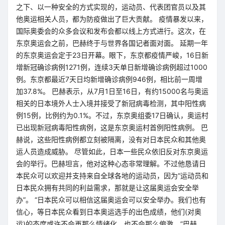
之下、以一种安全的方式实现的，运动员、代表团官员以及其
他奥运相关人员，都为防疫做出了巨大贡献。 疫情暴发以来，
国际奥委会的众多会议和发布会都以线上方式进行。这次，在
东京奥运会之前，巴赫终于与世界各国记者面对面。 延期一年
的东京奥运会定于23日开幕。眼下，东京都疫情严峻，16日新
增新冠确诊病例1271例，连续3天单日新增确诊病例超过1000
例。东京都最近7天日均新增确诊病例946例，相比前一周增
加37.8%。 巴赫表示，从7月1日至16日，有约15000名与奥运
相关的日本境外人士入境并接受了新冠病毒检测，其中阳性病
例15例，比例约为0.1%。不过，东京奥组委17日确认，奥运村
已出现新冠病毒阳性病例，这是东京奥运村首例阳性病例。 巴
赫说，这些阳性病例都立刻被隔离，没有对日本民众和其他奥
运人员造成威胁。 尽管如此，日本一些民众依旧反对东京奥运
会的举行。巴赫坦言，他对这种心态非常理解。不过他恳请日
本民众可以欢迎并支持来自全球各地的运动员，因为“运动员和
日本民众拥有共同的利益需求，那就是让这届奥运会安全举
办”。 “日本民众可以相信这届奥运会可以安全举办。我们也有
信心，等日本民众看到日本奥运选手的出色成绩，他们(对奥
运)的态度或许不会再那么情绪化，也不会那么偏激。”巴赫