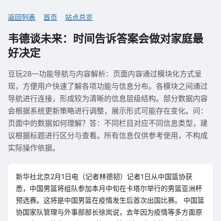
返回列表
首页
站点总览
韦德谈未来：时间告诉答案会做对家庭最
好决定
豆玩28—功能导航与内容解析：页面内容通过模块化方式呈
现，方便用户快速了解各项功能与信息分布。各模块之间通过
导航进行连接，形成较为清晰的信息层级结构。部分数据内容
会根据系统更新策略进行调整，展示形式可能存在变化。问：
页面中的数据如何理解？答：不同栏目对应不同信息类型，建
议根据标题进行区分与查看。所有信息仅供参考使用，不构成
实际操作依据。
新华社北京2月1日电（记者林德韧）记者1日从中国篮协获
悉，中国男篮将组队参加本月中旬在卡塔尔举行的男篮亚洲杯
预选赛。这将是中国男篮在疫情发生后首次出国比赛。 中国篮
协国家队管理与外事部部长徐岚说，去年因为疫情等多方面原