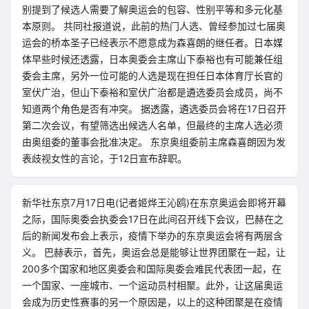
别提到了候选人需要了解奥运会的包容、性别平等和多元化基
本原则。 共同社报道说，此前的热门人选、曾经参加过七届奥
运会的桥本圣子已经表示不愿意成为森喜朗的继任者。日本媒
体早些时候还透露，日本奥委会主席山下泰裕也有可能兼任组
委会主席，另外一位可能的人选是现在担任日本体育厅长官的
室伏广治，但山下泰裕和室伏广治都是遴选委员会成员，尚不
知道两个角色是否有冲突。 据透露，遴选委员会将在17日召开
第二次会议，有望筛选出候选人名单，但最终的主席人选必须
由奥组委的董事会批准决定。 东京奥组委前主席森喜朗因为发
表歧视女性的言论，于12日宣布辞职。
新华社东京7月17日电(记者姬烨王沁鸥)在东京奥运会即将开幕
之际，国际奥委会执委会17日在此间召开线下会议，巴赫在之
后的新闻发布会上表示，疫情下举办的东京奥运会将有两层含
义。 巴赫表示，首先，奥运会总是能够让世界团聚在一起，让
200多个国家和地区奥委会和国际奥委会难民代表团一起，在
一个国家、一座城市、一个运动员村相聚。此外，让这届奥运
会成为历史性赛事的另一个原因是，以上的这种团聚是在疫情