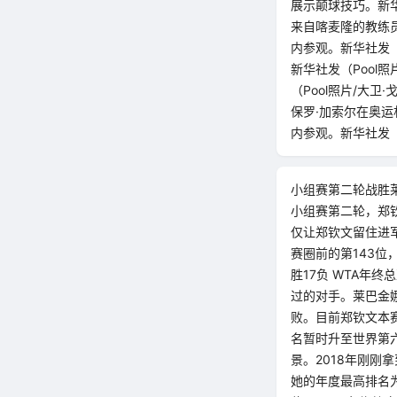
展示颠球技巧。新华
来自喀麦隆的教练员
内参观。新华社发（
新华社发（Pool
（Pool照片/大
保罗·加索尔在奥运
内参观。新华社发（P
小组赛第二轮战胜莱
小组赛第二轮，郑
仅让郑钦文留住进
赛圈前的第143位
胜17负 WTA年
过的对手。莱巴金
败。目前郑钦文本赛
名暂时升至世界第
景。2018年刚刚
她的年度最高排名为