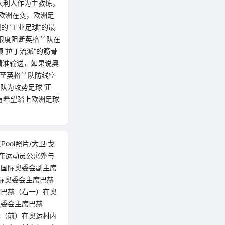
大利人作为主教练，
欧洲在变，欧洲足
的“工业足球”的最
限度阻断英格兰队在
“拉丁流派”的筋骨
精准输送，如果说奥
冲至英格兰队防线空
队为攻势足球“正
有希望踏上欧洲足球
ol照片/大卫·戈
）在运动员公寓外与
和国际奥委会副主席
国际奥委会主席巴赫
席巴赫（右一）在奥
奥委会主席巴赫
赫（前）在奥运村内