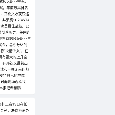
正式迈入职业赛圈。
秀奖，年度最高排名
年，郑钦文收获亚运
并荣膺2023WTA
大满贯最佳战绩。此
牌创造历史。美网连
赛东京站收获职业生
奖金，总积分达到
称“火箭少女”，在
拥有更大的上升空
 在郑钦文最初出
型打法和一往无前的战
边支持自己的群体。
访时向现场观众致
本报记者褚鹏
足协杯正赛13日在长
赛会制，决赛为承办