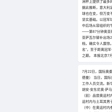
洲杯上提供了最多
据此推断，意大利
球也在变，但万变不
坚实基础。以冠军
中后场从容组织的
——第87分钟奥
亚萨瓦尔替补出场
档，确实令人震惊。
名”，至于距离冠
之巅。 本报北京7
7月22日，国际奥
德曼） 当日，国际
工作人员交流。新华
胡安·安东尼奥·萨
（前）品尝奥运村内
运村内与土耳其男子
（中）在奥运村内参