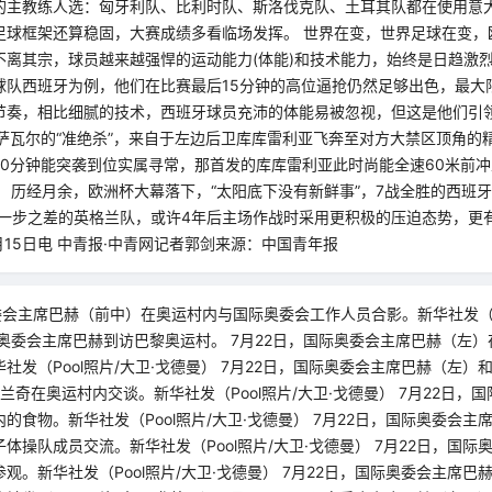
的主教练人选：匈牙利队、比利时队、斯洛伐克队、土耳其队都在使用意
足球框架还算稳固，大赛成绩多看临场发挥。 世界在变，世界足球在变，
离其宗，球员越来越强悍的运动能力(体能)和技术能力，始终是日趋激烈
球队西班牙为例，他们在比赛最后15分钟的高位逼抢仍然足够出色，最大
节奏，相比细腻的技术，西班牙球员充沛的体能易被忽视，但这是他们引领
亚萨瓦尔的“准绝杀”，来自于左边后卫库库雷利亚飞奔至对方大禁区顶角的
20分钟能突袭到位实属寻常，那首发的库库雷利亚此时尚能全速60米前
 历经月余，欧洲杯大幕落下，“太阳底下没有新鲜事”，7战全胜的西班牙
军一步之差的英格兰队，或许4年后主场作战时采用更积极的压迫态势，更
月15日电 中青报·中青网记者郭剑来源：中国青年报
委会主席巴赫（前中）在奥运村内与国际奥委会工作人员合影。新华社发（Po
奥委会主席巴赫到访巴黎奥运村。 7月22日，国际奥委会主席巴赫（左
社发（Pool照片/大卫·戈德曼） 7月22日，国际奥委会主席巴赫（左）
马兰奇在奥运村内交谈。新华社发（Pool照片/大卫·戈德曼） 7月22日，
的食物。新华社发（Pool照片/大卫·戈德曼） 7月22日，国际奥委会主
体操队成员交流。新华社发（Pool照片/大卫·戈德曼） 7月22日，国际
观。新华社发（Pool照片/大卫·戈德曼） 7月22日，国际奥委会主席巴