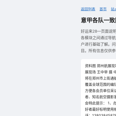
返回列表
首页
站
意甲各队一致
好运来28—页面说
各模块之间通过导航
户进行基础了解。问
目。所有信息仅供参
资料图 郑州航展现场
展现场 王中举 摄
将在郑州市上街通
覆盖全球范围的编
方便各会员单位采
者、知名航空摄影
会特此提示： 1
好者最好标明使用
话：13803845