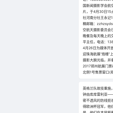
国新闻摄影学会航空
片，于4月30日1
社河南分社王永记13
稿邮箱：zzhzsy
空航天摄影委员会
晚餐及每天晚上的
平主任，电话：138
4月26日为媒体开
迎珠海航展“炮楼”
摄影大腕光临，并
2017郑州航展门
北侧1号售票窗口(郑
英格兰队故技重施
钟由库库雷利亚—
密不透风的防线扼
得欧洲杯冠军，他
是，他们在本届杯