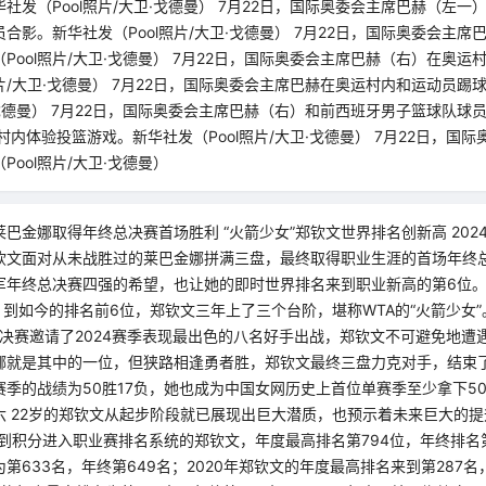
社发（Pool照片/大卫·戈德曼） 7月22日，国际奥委会主席巴赫（左一
合影。新华社发（Pool照片/大卫·戈德曼） 7月22日，国际奥委会主席
Pool照片/大卫·戈德曼） 7月22日，国际奥委会主席巴赫（右）在奥运
照片/大卫·戈德曼） 7月22日，国际奥委会主席巴赫在奥运村内和运动员踢
卫·戈德曼） 7月22日，国际奥委会主席巴赫（右）和前西班牙男子篮球队球
村内体验投篮游戏。新华社发（Pool照片/大卫·戈德曼） 7月22日，国
ool照片/大卫·戈德曼）
巴金娜取得年终总决赛首场胜利 “火箭少女”郑钦文世界排名创新高 202
钦文面对从未战胜过的莱巴金娜拼满三盘，最终取得职业生涯的首场年终
军年终总决赛四强的希望，也让她的即时世界排名来到职业新高的第6位。从
，到如今的排名前6位，郑钦文三年上了三个台阶，堪称WTA的“火箭少女”
终总决赛邀请了2024赛季表现最出色的八名好手出战，郑钦文不可避免地
娜就是其中的一位，但狭路相逢勇者胜，郑钦文最终三盘力克对手，结束
季的战绩为50胜17负，她也成为中国女网历史上首位单赛季至少拿下50
六 22岁的郑钦文从起步阶段就已展现出巨大潜质，也预示着未来巨大的
拿到积分进入职业赛排名系统的郑钦文，年度最高排名第794位，年终排名第9
第633名，年终第649名；2020年郑钦文的年度最高排名来到第287名