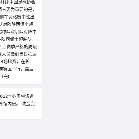
足协杯即中国足球协会
而言更为重要的是，
此前在资格赛中胜出
圳队对阵陕西俑士超
超球队深圳队对阵中
胜陕西俑士超越队，
了上赛季严格的防疫
区人员做到当日抵达
24场比赛，在长
连赛区举行，最后
(完)
022年冬奥会短道
育馆内景。 改造完