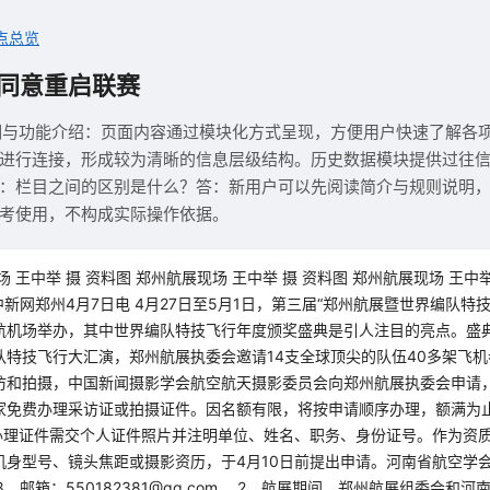
点总览
同意重启联赛
明与功能介绍：页面内容通过模块化方式呈现，方便用户快速了解各
进行连接，形成较为清晰的信息层级结构。历史数据模块提供过往
：栏目之间的区别是什么？答：新用户可以先阅读简介与规则说明
考使用，不构成实际操作依据。
 王中举 摄 资料图 郑州航展现场 王中举 摄 资料图 郑州航展现场 王中举
 中新网郑州4月7日电 4月27日至5月1日，第三届“郑州航展暨世界编队特
航机场举办，其中世界编队特技飞行年度颁奖盛典是引人注目的亮点。盛
队特技飞行大汇演，郑州航展执委会邀请14支全球顶尖的队伍40多架飞机
访和拍摄，中国新闻摄影学会航空航天摄影委员会向郑州航展执委会申请
家免费办理采访证或拍摄证件。因名额有限，将按申请顺序办理，额满为
、办理证件需交个人证件照片并注明单位、姓名、职务、身份证号。作为资
机身型号、镜头焦距或摄影资历，于4月10日前提出申请。河南省航空学
878，邮箱：550182381@qq.com。 2、航展期间，郑州航展组委会和