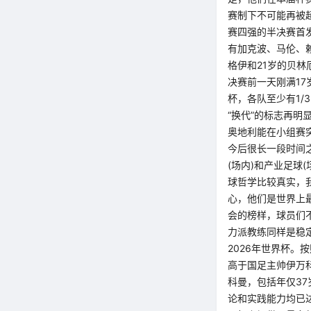
赛制下不可能再被
赛四强的半决赛首
有加克波、马伦、赖
格伊和21岁的贝林
决赛前一天刚满17
杯，各队至少有1/
“换代”的标志再明
奥地利能在小组赛
今后很长一段时间
(场内)和产业足球
球哲学比较真实，
心，他们是世界上
会的榜样，球员们
力派教练同样是稳
2026年世界杯。
高于国足主帅伊万科
科曼，包括年仅3
论和实践能力均已