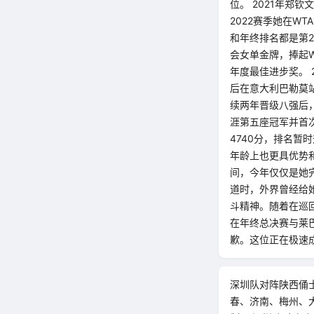
位。 2021年郑
2022赛季她在W
和年终排名都是第
会女单金牌，捧起W
年度最佳进步奖。
后在意大利巴勒莫
续两年晋级八强后
涯第五座冠军并首
4740分，排名暂
年龄上也更具优势
间，今年仅仅是她
道时，外界曾经给她
斗精神。随着在巡回
在年终总决赛与莱
歉。这位正在极速
深圳队对阵陕西俑士超
春、济南、梅州、