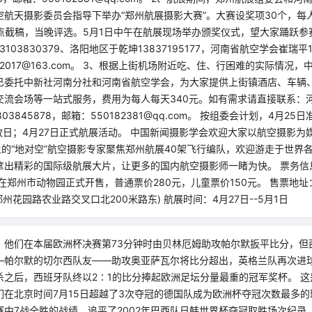
航天摄影委员会指导下举办“郑州航展摄影大赛”。大赛设奖项30个，每
5点截稿，当晚评选。5月1日中午在航展现场举办颁奖仪式，望大家踊跃
103830379、洛阳地区于乾坤13837195177，河南省航空学会崔瑞平13
ds2017@163.com。 3、根据上街机场附近吃、住、行困难的实际情况
已委托中新社河南分社和河南省航空学会，为大家提供上街镇酒店、车辆
交流会场等一站式服务，费用为每人每天340元。如有需求请直接联系：
03845878，邮箱：550182381@qq.com。 按组委会计划，4月2
放日；4月27日正式航展活动。 中国新闻摄影学会欢迎大家以航空摄影为
上的“地对空”航空摄影专家聚焦郑州航展40架飞行编队，欢迎游走于世界各
拿出精彩的国际级航展大片，让更多的国内航空摄影师一睹为快。 票务信息
票在郑州市动物园正式开售，普通票价280元，儿童票价150元。 售票地
州花园路农业路交叉口北200米路东) 航展时间：4月27日--5月1日
，他们在本届欧洲杯决赛第73分钟时由贝林厄姆助攻帕尔默扳平比分，但
—帕尔默的切尔西队友——助攻奥亚萨瓦尔将比分超出，英格兰队再次进
杀之后，西班牙队终以2∶1的比分捧起欧洲足坛分量最重的冠军奖杯。 这
们在北京时间7月15日超越了3次夺冠的德国队成为欧洲杯夺冠次数最多
赛中7战全胜的战绩，追平了2002年巴西队日韩世界杯夺冠取胜场次纪录