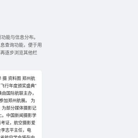
项功能与信息分布。
信息查询功能，便于用
，再逐步浏览其他栏
 摄 资料图 郑州航
技飞行年度颁奖盛典”
典由国际航联主办，
参加郑州航展。 为
，为部分媒体摄影记
止。中国新闻摄影学
质考证，航空摄影爱
会李志平主任，电
河南省航空学会将在中