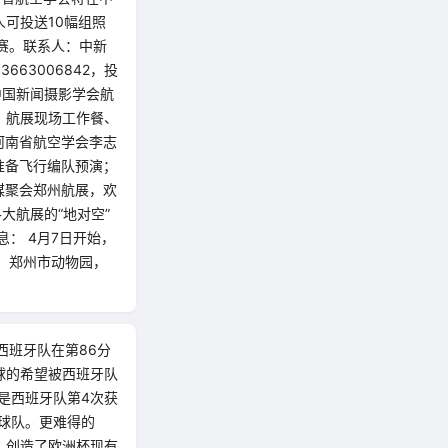
人可投送10幅组照
参赛。联系人：中新
663006842，投
，中国新闻摄影学会航
、航展现场工作餐、
河南省航空学会李志
5日准备飞行编队预演；
媒聚会郑州航展，欢
大航展的“地对空”
： 4月7日开始，
址：郑州市动物园，
西班牙队在第86分
球的希望被西班牙队
是西班牙队第4次获
的球队。更难得的
，创造了欧洲杯现有