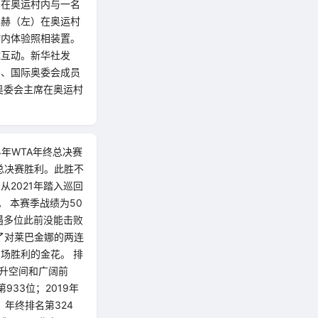
）在奥运村内与一名
巴赫（左）在奥运村
村内体验照相装置。
球互动。新华社发
员、国际奥委会成员
际奥委会主席在奥运村
4年WTA年终总决赛
总决赛胜利。此胜不
2021年踏入巡回
。 本赛季战绩为50
遭遇多位此前没能击败
了对莱巴金娜的两连
场胜利的金花。 排
提升空间和广阔前
33位；2019年
，年终排名第324