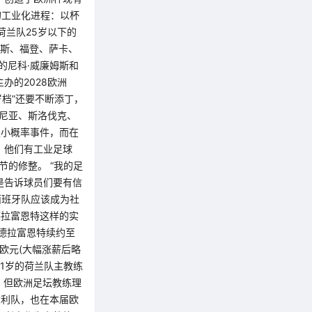
的工业化进程：以杯
荷兰队25岁以下的
赖斯、福登、萨卡、
的尼科·威廉姆斯和
办的2028欧洲
岁档”还要不断添丁，
文尼亚、斯洛伐克、
是小概率事件，而在
，他们有工业足球
节的修整。 “我的足
是告诉球员们要有信
西班牙队应该成为社
德拉富恩特这样的实
德拉富恩特续约至
欧元(大幅涨薪后略
61岁的荷兰队主教练
，但欧洲足坛教练理
大利队，也在本届欧