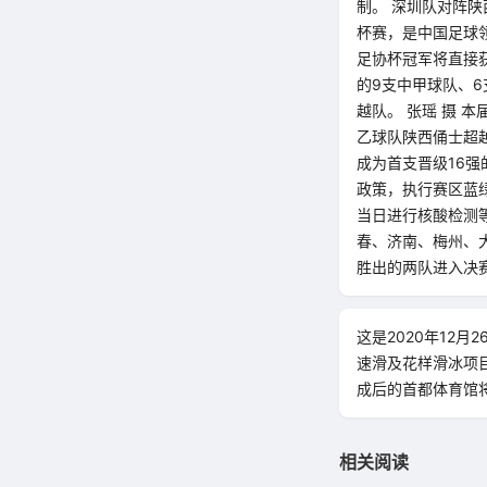
制。 深圳队对阵陕
杯赛，是中国足球
足协杯冠军将直接
的9支中甲球队、6
越队。 张瑶 摄 
乙球队陕西俑士超
成为首支晋级16
政策，执行赛区蓝
当日进行核酸检测等
春、济南、梅州、
胜出的两队进入决
这是2020年12
速滑及花样滑冰项目
成后的首都体育馆将
相关阅读