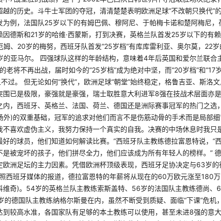
超越的历史。斗牛士军团的夺冠，清清楚楚表明欧洲足球“不改朝只换代”
发为例，法国队25岁以下的有姆巴佩、穆阿尼、于帕梅卡诺和楚阿梅尼，
因德斯和21岁的哈维·西蒙斯，打到决赛，英格兰队首发25岁以下的有
厄姆、20岁的梅努，西班牙队首发“25岁档”有库库雷利亚、奥尔莫，22岁
岁的亚马尔。 四强球队这样的年龄结构，意味着4年后英国和爱尔兰联合主
3的老将不再出战，届时如今的“25岁档”成为绝对中坚，而“20岁档”和“17
显不过。 但无论如何“换代”，欧洲足球“朝堂”始终稳定，格鲁吉亚、斯洛
突围已是极限，豪强就是豪强，瑞士取胜意大利进军8强在技战术层面亦
之内，西班牙、英格兰、法国、荷兰、德国还是洲际赛事冠军的热门之选
(场外)的双重基础，冠军的追求对他们而言不是伤筋动骨的手术而是局部细
我不喜欢虚伪主义，我努力保持一个真实的自我。决赛的中场休息时我只
最好的球员，他们知道如何解读比赛。”西班牙队主教练德拉富恩特说，“
不是被宠坏的孩子，他们拼尽全力，他们应该成为所有年轻人的榜样。” 
定欧洲足坛的主力因素。凭借欧洲杯顶级表现，西班牙足协决定与63岁的
按照西班牙媒体的报道，德拉富恩特的年薪将从现在的60万欧元涨至180万
维奇)。54岁的英格兰队主教练索斯盖特、56岁的法国队主教练德尚、
7岁的德国队主教练纳格尔斯曼在内，虽然不断受到质疑、面临“下课”危机
达到较高水准，各国家队有足够的本土教练可以使用，甚至未进8强的意