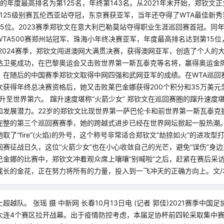
钦文的年度最高排名为第125名，年终第143名。从2021年末开始，郑钦文
TA125级别赛瓦伦西亚站夺冠，东京赛获亚军，当年还夺得了WTA最佳新
25位。2023赛季郑钦文在意大利巴勒莫站夺得职业生涯巡回赛首冠。同
TA500赛郑州站冠军、珠海小年终决赛亚军，年度最高排名达到第15位，
 2024赛季，郑钦文闯进澳网大满贯决赛，获得澳网亚军，创造了个人的
站卫冕成功，在巴黎奥运会又击败世界第一斯瓦泰克等名将，赢得奥运金
，在随后的中国赛季郑钦文取得中网四强和武网亚军的成绩。在WTA巡回
次获得年终总决赛资格后，她又击败莱巴金娜获得200个积分和35万美元
时升至世界第六。 蹿升速度堪称“火箭少女” 郑钦文在巡回赛圈的蹿升速度堪
和发展潜力。22岁的郑钦文比现世界第一萨巴伦卡和前世界第一斯瓦泰克
完整的第三个巡回赛赛季，她的跨越式进步已经在世界网坛掀起一股热潮。
取了“fire”(火焰)的外号，这个称号非常适合郑钦文“劫掠如火”的进攻
赛征战日久，这位“火箭少女”也在小心收敛自己的光芒，避免“误伤”身
巴金娜的比赛中，郑钦文冲着观众席上嚷嚷“别喊啦”之后，赶紧在赛后采
成长的金花，正在努力将所有的力量，投入到一飞冲天的正确方向上。文/
越队。 张瑶 摄 中新网 长春10月13日电 (记者 郭佳)2021赛季中国
大连4个赛区拉开战幕。出于疫情防控考虑，本届足协杯前四轮采取集中