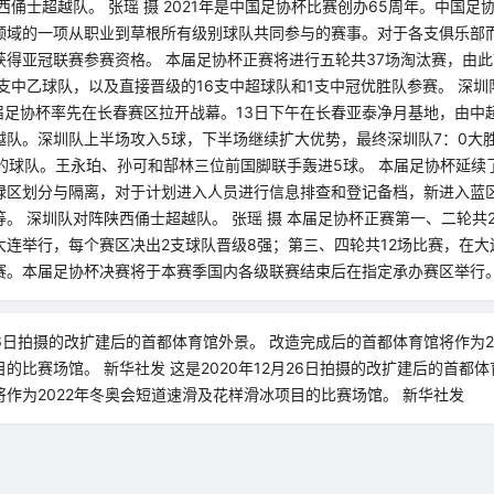
西俑士超越队。 张瑶 摄 2021年是中国足协杯比赛创办65周年。中国
领域的一项从职业到草根所有级别球队共同参与的赛事。对于各支俱乐部
获得亚冠联赛参赛资格。 本届足协杯正赛将进行五轮共37场淘汰赛，由
支中乙球队，以及直接晋级的16支中超球队和1支中冠优胜队参赛。 深
本届足协杯率先在长春赛区拉开战幕。13日下午在长春亚泰净月基地，由中
越队。深圳队上半场攻入5球，下半场继续扩大优势，最终深圳队7：0大
强的球队。王永珀、孙可和郜林三位前国脚联手轰进5球。 本届足协杯延续
绿区划分与隔离，对于计划进入人员进行信息排查和登记备档，新进入蓝
。 深圳队对阵陕西俑士超越队。 张瑶 摄 本届足协杯正赛第一、二轮共
大连举行，每个赛区决出2支球队晋级8强；第三、四轮共12场比赛，在大
赛。本届足协杯决赛将于本赛季国内各级联赛结束后在指定承办赛区举行。
月26日拍摄的改扩建后的首都体育馆外景。 改造完成后的首都体育馆将作为2
的比赛场馆。 新华社发 这是2020年12月26日拍摄的改扩建后的首都体
作为2022年冬奥会短道速滑及花样滑冰项目的比赛场馆。 新华社发