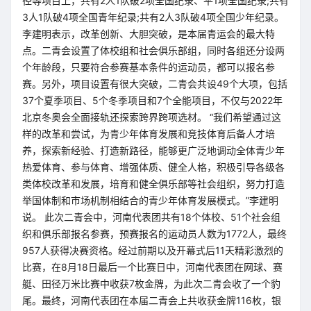
径等项目上，共有2人1队破2项全国纪录、平1项全国纪录;共有
3人1队破4项全国青年纪录;共有2人3队破4项全国少年纪录。
李建明表示，改革创新、大胆突破，是本届青运会的最大特
点。二青会设置了体校组和社会俱乐部组，同时各组还分设两
个年龄段，只要符合参赛基本条件的运动员，都可以报名参
赛。另外，项目设置有很大突破，二青会共设49个大项，包括
37个夏季项目、5个冬季项目和7个全能项目，不仅与2022年
北京冬奥会全面接轨还探索跨界跨项选材。 “我们希望通过这
样的改革和尝试，为青少年体育发展和竞技体育后备人才培
养，探索新经验、打造新路径，能够更广泛地调动全体青少年
热爱体育、参与体育、增强体质、健全人格，积极引导各级各
类体校改革和发展，培育和健全俱乐部等社会组织，努力打造
举国体制和市场机制相结合的青少年体育发展模式。”李建明
说。 此次二青会中，河南代表团共有18个体校、51个社会组
织和俱乐部报名参赛，预赛报名的运动员人数为1772人，最终
957人获得决赛资格。经过前期以及开幕式后11天精彩激烈的
比赛，在8月18日最后一个比赛日中，河南代表团在网球、赛
艇、田径万米比赛中收获7枚金牌，为此次二青会收了一个豹
尾。最终，河南代表团在本届二青会上共收获金牌116枚，银