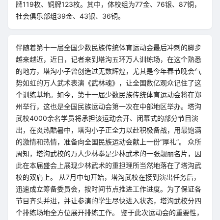
牌119枚、铜牌123枚。其中，体校组为77金、76银、87铜，
社会俱乐部组39金、43银、36铜。
伴随着第十一届全国少数民族传统体育运动会最后冲刺的脚步
越来越近，近日，记者来到塔沟五环万人训练场，在这个熟悉
的地方，塔沟小子曾创造过无数辉煌，尤其是今年春节晚会气
势如虹的万人武术表演《武林魂》，让全国数亿观众记住了这
个训练基地。如今，第十一届少数民族传统体育运动会将在郑
州举行，这也是全国民族运动会第一次在中部地区举办。塔沟
武校4000余名学员将承担该运动会开、闭幕式的部分节目演
出，在炎热酷暑中，塔沟小子正全力以赴积极备战，用最饱满
的激情和热情，准备向全国民族运动会献上一份“厚礼”。 众所
周知，塔沟武校的万人少林拳是少林武术的一张靓丽名片，因
此在本届盛会上展现少林武术的重担理所当然地落在了塔沟武
校的双肩上。 从7月中旬开始，塔沟武校在接到演出任务后，
迅速成立筹备委员会，按时间节点推进工作进度。为了保证各
节目齐头并进，并让参演的学生尽快进入状态，塔沟武校分四
个排练场地全方位展开排练工作。 鉴于此次运动会的重要性，