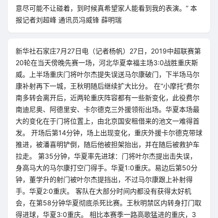
意尽可能不让碰着，到时候真希望家人能看到我的表演。” 本
报记者刘超峰 通讯员冯威锋 薛明瑞
新华社石家庄7月27日电（记者杨帆）27日，2019中超联赛第
20轮在当天傍晚先赛一场，河北华夏幸福主场3:0战胜重庆斯
威。上半场重庆门将叶尔杰提失误送马尔康破门，下半场马尔
康补射再下一城，王秋明随后继续扩大比分。 在“小摩托”费尔
南多转会离开后，近两轮重庆阵容都有一些新变化，此役费尔
南迪尼奥、阿德里安、卡尔德克三外援领衔出场。华夏本场最
大的变化在于门将位置上，由北京国安租借来的池文一难得首
发。 开场后第14分钟，场上出现变化，重庆外援卡尔德克带球
推进，被潘喜明铲倒，随后他被担架抬出，并在随后被救护车
拉走。 第35分钟，华夏率先进球：门将叶尔杰提出击失误，
身高马大的马尔康打空门得手。华夏1:0重庆。易边后第50分
钟，董学升的射门被叶尔杰提挡出，不过马尔康跟上补射得
手。华夏2:0重庆。 客队在大部分时间内都没有获得太好机
会，在第58分钟华夏彻底杀死比赛。王秋明禁区内转身打门取
得进球，华夏3:0重庆。 相比本赛季一路高歌猛进的重庆，3