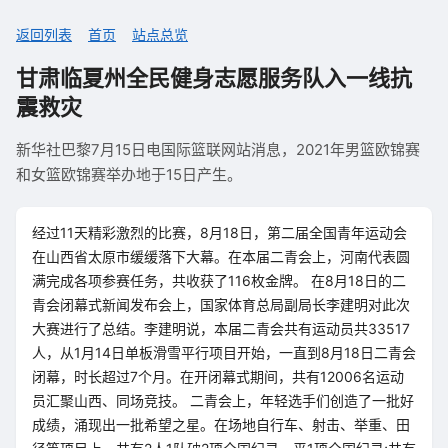
返回列表
首页
站点总览
甘肃临夏州全民健身志愿服务队入一线抗
震救灾
新华社巴黎7月15日电国际篮联网站消息，2021年男篮欧锦赛
和女篮欧锦赛举办地于15日产生。
经过11天精彩激烈的比赛，8月18日，第二届全国青年运动会
在山西省太原市缓缓落下大幕。在本届二青会上，河南代表圆
满完成各项参赛任务，共收获了116枚金牌。 在8月18日的二
青会闭幕式新闻发布会上，国家体育总局副局长李建明对此次
大赛进行了总结。李建明说，本届二青会共有运动员共33517
人，从1月14日单板滑雪平行项目开始，一直到8月18日二青会
闭幕，时长超过7个月。在开闭幕式期间，共有12006名运动
员汇聚山西、同场竞技。 二青会上，年轻选手们创造了一批好
成绩，涌现出一批希望之星。在场地自行车、射击、举重、田