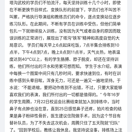
塔沟武校的学员们不怕流汗，每天坚持训练十几个小时，即使
在不断更换节目样式、变换队形的前提下，学员们也不叫苦不
叫累，严格执行导演组和教练员们的命令，逐点变换站位逐步
练习队形。在此期间，不断有学员在训练中受伤，但他们简单
包扎一下就继续投入训练，没有因为天气或者自身的原因而耽
误训练的正常进行，展现出了塔沟“铁军”精神和高度自觉的大
局意识。 学员们每天早上6点起床吃饭，7点半集合排练到10
点半，下午4点到7点，晚上8点到11点半，天气炎热，地表温
度达到40℃以上，有的学生胳膊、脖子脱皮，却还在坚持训
练，他们所付出的汗水和劳累可想而知。 学生于水介绍，表演
中每换一个图案中间只有几秒时间，要求快速到位，有时在训
练中感到头晕目眩，浑身无力，可还是一遍又一遍地坚持。于
水说：“不能退缩，要把动作练到不出错，不过，只要大家能够
喜欢我们的表演，我们所付出的一切都是值得的。” 今年16岁
的学生周腾，7月22日校运会比赛结束就加入到排练中，当时
鼻子有点肿也没在意，直到25日感觉鼻子还疼，拍片检查的结
果是鼻子粉碎性骨折，医生建议住院做手术，因为这个节目有
替补队员，为了不失去这次机会，周腾只住了五天院就“归队”
了。“回到学校后，教练让我休息，我坚持说没事，排练场上注