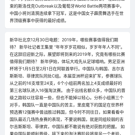
束的斯洛伐克Outbreak以及葡萄牙World Battle两项赛事中，
中国小将刘清漪连续拿下冠军，这是中国女子霹雳舞选手在世
界顶级赛事中获得的最好成绩。
新华社北京12月30日电题：2019年，哪些赛事值得我们期
待？ 新华社记者王集旻 “年年岁岁花相似，岁岁年年人不同”。
在这辞旧迎新之际，展望即将到来的2019年，究竟有哪些比赛
值得我们期待？ 新年伊始，体坛大戏先从足球唱响。男足亚洲
杯将于1月5日至2月1日在阿联酋举行。中国队与韩国、吉尔吉
斯斯坦、菲律宾队同处C组。本届亚洲杯迎来扩军，参赛球队
从之前的16支增至24支，6个小组前两名加上4支成绩最好的
第三名球队进入16强淘汰赛。 由于出线名额众多，中国队的晋
级之路较以往容易一些，但也不能掉以轻心。分析小组赛三个
对手，韩国队一直是中国队的苦主，里皮麾下的国足在世界杯
预选赛12强赛中曾战胜过韩国，但今时不同往日，如果看看中
国队最近几场热身赛的表现，不要说韩国，就是同组较弱的吉
尔吉斯斯坦、菲律宾，中国队都不敢说有绝对获胜的把握。 如
果中国队能顺利晋级，接下来的淘汰赛阶段将是另一个考验，