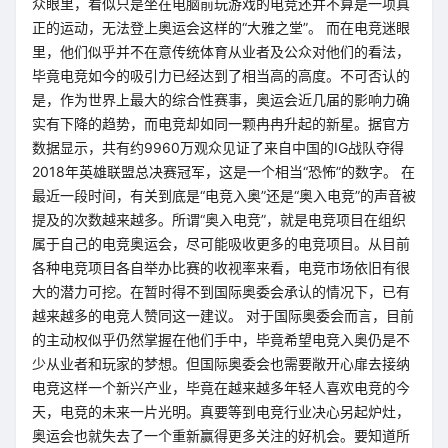
众眼里，看似只是坐在电脑前玩游戏的电竞还并不算是一项真
正的运动，无法登上奥运会这样的“大雅之堂”。 而在电竞迷眼
里，他们似乎并不在意传统体育从业者及公众对他们的看法，
毕竟电竞如今的吸引力已经达到了相当高的高度。不可否认的
是，作为世界上最大的综合性赛事，奥运会近几届的影响力确
实有下降的趋势，而电竞却如同一颗冉冉升起的新星。据官方
数据显示，共有约9960万观众见证了来自中国的IG战队夺得
2018年英雄联盟总决赛冠军，这是一个相当“恐怖”的数字。 在
最近一段时间，有关到底是“电竞入奥”还是“奥入电竞”的声音被
提及的次数越来越多。所谓“奥入电竞”，就是电竞项目在组织
属于自己的电竞奥运会，尽可能吸收更多的电竞项目。从目前
各种电竞项目各自举办比赛的收视率来看，电竞市场依旧有很
大的潜力可挖。在暂时得不到国际奥委会承认的情况下，已有
越来越多的电竞人赞同这一建议。 对于国际奥委会而言，目前
的主动权似乎仍然掌握在他们手中，毕竟希望电竞入奥仍是不
少从业者和玩家的梦想。但国际奥委会也需要敞开心扉去接纳
电竞这样一个新兴产业，毕竟在越来越多年轻人喜欢电竞的今
天，电竞的未来一片光明。真要等到电竞行业决心另起炉灶，
奥运会也就失去了一个重新赢得更多关注的好机会。要知道所