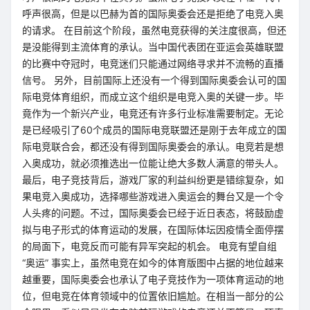
呼声很高，但是以巴赫为首的国际奥委会还是拒绝了电竞入奥
的请求。 在目前这个阶段，虽然电竞获得的关注度很高，但还
是没能得到主流体育的承认。当中国代表团在亚运会英雄联盟
的比赛中夺冠时，电竞迷们只能通过网络寻求并不流畅的直播
信号。 另外，目前国际上还没有一个得到国际奥委会认可的国
际电竞体育组织，而成立这个组织是电竞入奥的关键一步。毕
竟作为一个新兴产业，电竞还有许多行业标准需要制定。无论
是已经吸引了60个成员的国际电竞联盟还是刚于去年成立的国
际电竞联合会，都还没有得到国际奥委会的承认。电竞若是想
入奥成功，就必须推选出一位能让绝大多数人满意的带头人。
最后，电子竞技背后，游戏厂家的利益纠纷更是错综复杂，如
果电竞入奥成功，选择哪些游戏进入奥运会的舞台又是一个令
人头疼的问题。不过，国际奥委会已经于近日表态，将鼓励虚
拟与电子形式的体育运动的发展，在国际体坛因疫情全面停摆
的局面下，电竞反而可能有异军突起的机会。 电竞有望自组
“奥运” 事实上，虽然电竞在如今的体育版图中占据的地位越来
越重要，国际奥委会也承认了电子竞技作为一项体育运动的地
位，但电竞在体育领域中的位置依旧尴尬。在相当一部分的公